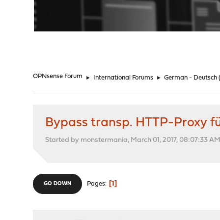
"
OPNsense Forum
►
International Forums
►
German - Deutsch
Bypass transp. HTTP-Proxy fü
Started by monstermania, March 01, 2017, 08:07:33 A
1
Pages
GO DOWN