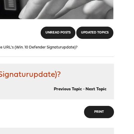
UNREAD POSTS
UPDATED TOPICS
e URL's (Win. 10 Defender Signaturupdate)?
 Signaturupdate)?
Previous Topic
-
Next Topic
PRINT