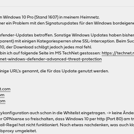
ein Windows 10 Pro (Stand 1607) in meinem Heimnetz.
ther ein Problem mit den Signaturupdates für den Windows bordeige
Defender-Updates betroffen. Sonstige Windows Updates haben bisher i
parent) mit einigen Kategoriesperren ohne SSL-Interception. Beim S
0, der Download schlägt jedoch jedes mal fehl.
bin ich auf folgende Seite im MS TechNet gestossen:
https://technet
ernet-windows-defender-advanced-threat-protection
nige URL's genannt, die für das Update genutzt werden.
ft.com
com
com
xykonfiguration auch schon in die Whitelist eingetragen. -> keine Änd
er OPNsense so freischalten, dass Windows 10 per http (Port 80) am t
ewall-Regel hat nicht funktioniert. Nach etwas nachdenken, was auch 
ebproxy umgeleitet.