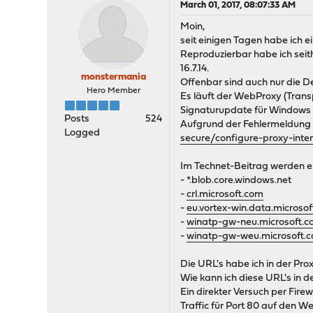
March 01, 2017, 08:07:33 AM
Moin,
seit einigen Tagen habe ich 
Reproduzierbar habe ich sei
16.7.14.
monstermania
Offenbar sind auch nur die 
Hero Member
Es läuft der WebProxy (Trans
Signaturupdate für Windows 1
Posts
524
Aufgrund der Fehlermeldung 
Logged
secure/configure-proxy-int
Im Technet-Beitrag werden ei
- *.blob.core.windows.net
-
crl.microsoft.com
-
eu.vortex-win.data.microso
-
winatp-gw-neu.microsoft.
-
winatp-gw-weu.microsoft.
Die URL's habe ich in der Pro
Wie kann ich diese URL's in d
Ein direkter Versuch per Fir
Traffic für Port 80 auf den W