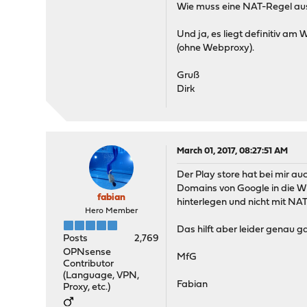
Wie muss eine NAT-Regel aus
Und ja, es liegt definitiv a
(ohne Webproxy).
Gruß
Dirk
March 01, 2017, 08:27:51 AM
Der Play store hat bei mir au
Domains von Google in die Wh
fabian
hinterlegen und nicht mit NAT
Hero Member
Das hilft aber leider genau g
Posts
2,769
OPNsense
MfG
Contributor
(Language, VPN,
Fabian
Proxy, etc.)