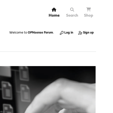
Home
Search
Shop
Welcome to
OPNsense Forum
.
Log in
Sign up