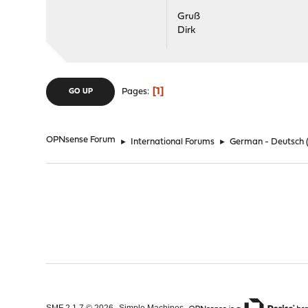
Gruß
Dirk
1
Pages
GO UP
OPNsense Forum
►
International Forums
►
German - Deutsch
,
,
SMF 2.1.7 © 2026
Simple Machines