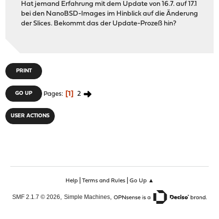
Hat jemand Erfahrung mit dem Update von 16.7. auf 17.1
bei den NanoBSD-Images im Hinblick auf die Änderung
der Slices. Bekommt das der Update-Prozeß hin?
PRINT
1
2
GO UP
Pages
USER ACTIONS
|
|
Help
Terms and Rules
Go Up ▲
,
,
SMF 2.1.7 © 2026
Simple Machines