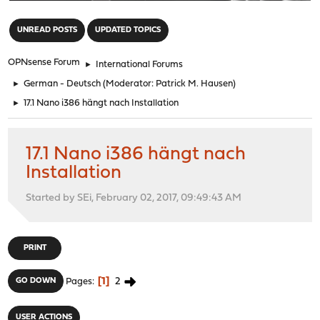
"
UNREAD POSTS
UPDATED TOPICS
OPNsense Forum
►
International Forums
►
German - Deutsch
(Moderator:
Patrick M. Hausen
)
►
17.1 Nano i386 hängt nach Installation
17.1 Nano i386 hängt nach
Installation
Started by SEi, February 02, 2017, 09:49:43 AM
PRINT
1
2
GO DOWN
Pages
USER ACTIONS