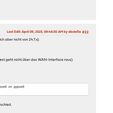
e0 on pppoe0
Last Edit
: April 09, 2025, 09:46:50 AM by abulafia
#22
h aber nicht von 24.7.x).
quest geht nicht über das WAN-Interface raus).
ppoe0 on pppoe0
rschied.