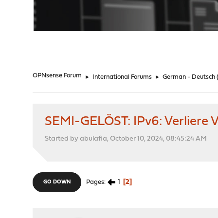
"
OPNsense Forum
►
International Forums
►
German - Deutsch
SEMI-GELÖST: IPv6: Verliere 
Started by abulafia, October 10, 2024, 08:45:24 AM
1
2
Pages
GO DOWN