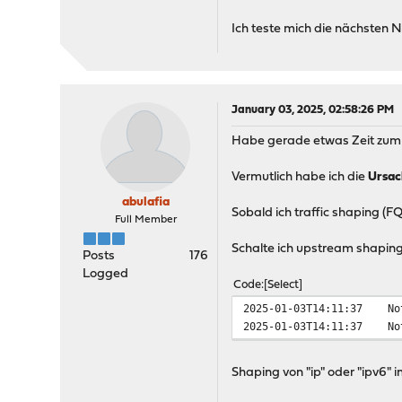
2024-10-21T08:11:23
N
Ich teste mich die nächsten Nä
2024-10-21T08:11:23
N
2024-10-21T08:11:23
N
January 03, 2025, 02:58:26 PM
Habe gerade etwas Zeit zum te
Vermutlich habe ich die
Ursac
abulafia
Sobald ich traffic shaping (F
Full Member
Schalte ich upstream shaping 
Posts
176
Logged
Code
Select
2025-01-03T14:11:37 No
2025-01-03T14:11:37 No
Shaping von "ip" oder "ipv6"