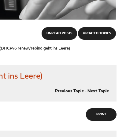
UNREAD POSTS
UPDATED TOPICS
 (DHCPv6 renew/rebind geht ins Leere)
t ins Leere)
Previous Topic
-
Next Topic
PRINT