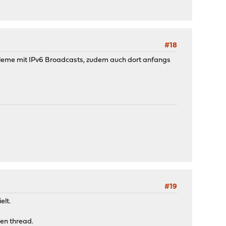
#18
leme mit IPv6 Broadcasts, zudem auch dort anfangs
#19
elt.
hen thread.