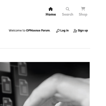
Home
Search
Shop
Welcome to
OPNsense Forum
.
Log in
Sign up