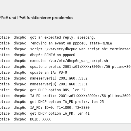
PoE und IPv6 funktionieren problemlos:
otice
dhcp6c
got an expected reply, sleeping.
otice
dhcp6c
removing an event on pppoe0, state=RENEW
otice
dhcp6c
script "/var/etc/dhcp6c_wan_script.sh" terminated
otice
dhcp6c
dhcp6c RENEW on pppoe0
otice
dhcp6c
executes /var/etc/dhcp6c_wan_script.sh
otice
dhcp6c
update a prefix 2001:a61:XXXx:8000::/56 pltime=36
otice
dhcp6c
update an IA: PD-0
otice
dhcp6c
nameserver[1] 2001:a60::53:2
otice
dhcp6c
nameserver[0] 2001:a60::53:1
otice
dhcp6c
get DHCP option DNS, len 32
otice
dhcp6c
IA_PD prefix: 2001:a61:XXXX:8000::/56 pltime=3600
otice
dhcp6c
get DHCP option IA_PD prefix, len 25
otice
dhcp6c
IA_PD: ID=0, T1=1800, T2=2880
otice
dhcp6c
get DHCP option IA_PD, len 41
otice
dhcp6c
DUID: XXXX
otice
dhcp6c
get DHCP option server ID, len 26
otice
dhcp6c
DUID: XXXX