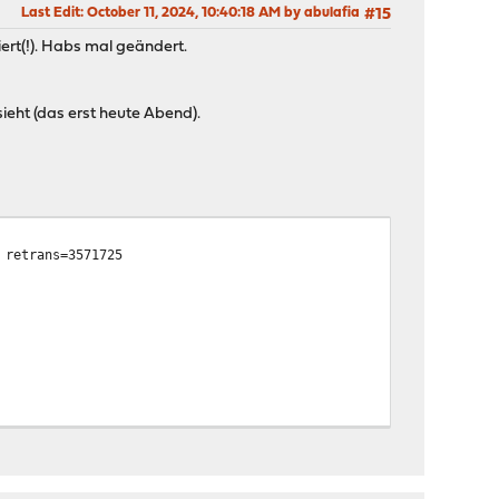
Last Edit
: October 11, 2024, 10:40:18 AM by abulafia
#15
rt(!). Habs mal geändert.
ieht (das erst heute Abend).
 retrans=3571725