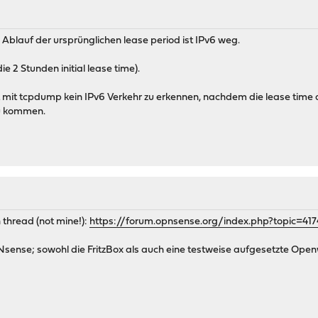
Ablauf der ursprünglichen lease period ist IPv6 weg.
die 2 Stunden initial lease time).
 mit tcpdump kein IPv6 Verkehr zu erkennen, nachdem die lease time 
zu kommen.
 thread (not mine!):
https://forum.opnsense.org/index.php?topic=4
PNsense; sowohl die FritzBox als auch eine testweise aufgesetzte Openw