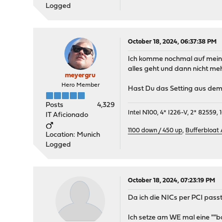
Logged
October 18, 2024, 06:37:38 PM
Ich komme nochmal auf mein 
alles geht und dann nicht meh
meyergru
Hero Member
Hast Du das Setting aus dem 
Posts
4,329
Intel N100, 4* I226-V, 2* 8255
IT Aficionado
1100 down / 450 up
,
Bufferbloat
Location: Munich
Logged
October 18, 2024, 07:23:19 PM
Da ich die NICs per PCI passt
Ich setze am WE mal eine ""b