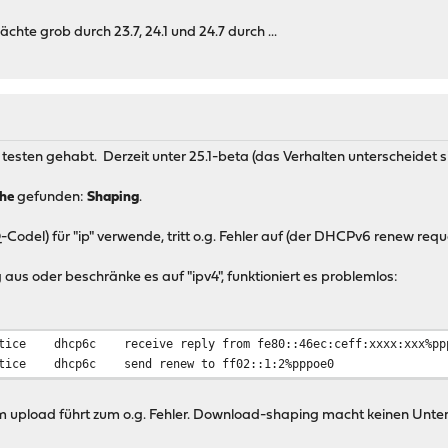
otice
dhcp6c
get DHCP option client ID, len 14
chte grob durch 23.7, 24.1 und 24.7 durch ...
otice
dhcp6c
receive reply from fe80::ee7c:5cff:fe0c:8625%pppo
otice
dhcp6c
send renew to ff02::1:2%pppoe0
sten gehabt. Derzeit unter 25.1-beta (das Verhalten unterscheidet sic
he
gefunden:
Shaping
.
Q-Codel) für "ip" verwende, tritt o.g. Fehler auf (der DHCPv6 renew re
aus oder beschränke es auf "ipv4", funktioniert es problemlos:
tice dhcp6c receive reply from fe80::46ec:ceff:xxxx:xxx%p
tice dhcp6c send renew to ff02::1:2%pppoe0
 im upload führt zum o.g. Fehler. Download-shaping macht keinen Unte