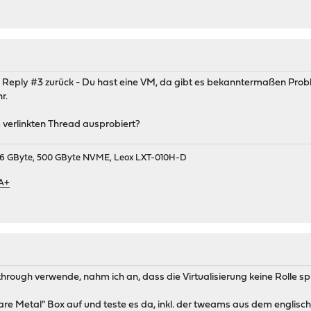
Reply #3 zurück - Du hast eine VM, da gibt es bekanntermaßen Prob
r.
verlinkten Thread ausprobiert?
9, 16 GByte, 500 GByte NVME, Leox LXT-010H-D
 A+
hrough verwende, nahm ich an, dass die Virtualisierung keine Rolle spi
are Metal" Box auf und teste es da, inkl. der tweams aus dem englisc