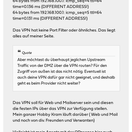
64 bytes from 192.168.100.1: icmp_seq=4 ttl=64
time=0.136 ms (DIFFERENT ADDRESS!)
64 bytes from 192.168.100.1: icmp_seq=5 ttl=64
time=0.131 ms (DIFFERENT ADDRESS!)
Das VPN hat keine Port Filter oder ähnliches. Das liegt
alles auf meiner Seite.
Quote
Aber möchtest du überhaupt jeglichen Upstream
Traffic von der DMZ über die VPN routen? Für den
Zugriff von außen ist das nicht nötig. Eventuell ist
auch deine VPN dafür gar nicht geeignet, und deshalb
geht es beim Provider nicht weiter?
Das VPN soll für Web und Mailserver sein und diesen
die festen IPs über das VPN zur Verfügung stellen.
Mein ganzer Hobby Kram läuft darüber ( Web und Mail
und noch von div. Freunden und Verwanten)