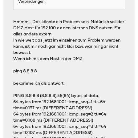
Verbindungen.
Hmmm... Das könnte ein Problem sein. Natürlich soll der
DMZ Host für 192.100.x.x den internen DNS nutzen. Für
alles andere extern.
In wie weit das jetzt im einzelnen zum Problem werden
kann, ist mir noch gar nicht klar bzw. war mir gar nicht
bewusst.
Wenn ich mit dem Host in der DMZ
ping 8.8.8.8
bekomme ich als antwort:
PING 8.8.8.8 (8.8.8.8) 56(84) bytes of data.
64 bytes from 192.168.100.1: icmp_seq=1 ttl=64
time=0.137 ms (DIFFERENT ADDRESS!)
64 bytes from 192.168.100.1: icmp_seq=2 ttl=64
time=0.108 ms (DIFFERENT ADDRESS!)
64 bytes from 192.168.100.1: icmp_seq=3 ttl=64
time=0.107 ms (DIFFERENT ADDRESS!)