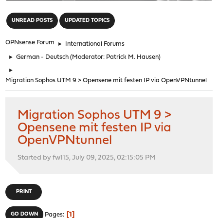
"
UNREAD POSTS
UPDATED TOPICS
OPNsense Forum
►
International Forums
►
German - Deutsch
(Moderator:
Patrick M. Hausen
)
►
Migration Sophos UTM 9 > Opensene mit festen IP via OpenVPNtunnel
Migration Sophos UTM 9 >
Opensene mit festen IP via
OpenVPNtunnel
Started by fw115, July 09, 2025, 02:15:05 PM
PRINT
1
GO DOWN
Pages