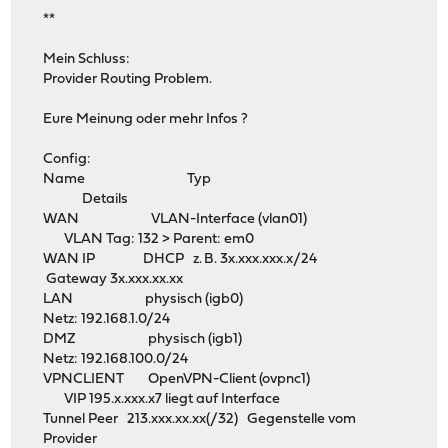
**
Mein Schluss:
Provider Routing Problem.
Eure Meinung oder mehr Infos ?
Config:
Name Typ
Details
WAN VLAN-Interface (vlan01)
VLAN Tag: 132 > Parent: em0
WAN IP DHCP z. B. 3x.xxx.xxx.x/24
Gateway 3x.xxx.xx.xx
LAN physisch (igb0)
Netz: 192.168.1.0/24
DMZ physisch (igb1)
Netz: 192.168.100.0/24
VPNCLIENT OpenVPN-Client (ovpnc1)
VIP 195.x.xxx.x7 liegt auf Interface
Tunnel Peer 213.xxx.xx.xx(/32) Gegenstelle vom
Provider