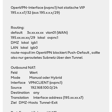
OpenVPN-Interface (ovpnc1) hat statische VIP
195.x.x.x7/32 (aus 195.x.x.x/29)
Routing:
default 3x.xx.xx.xx vlan01 (WAN)
195.xx.xx.xx/29 lokal ovpnc1
DMZ lokal igb1
LAN lokal igb0
route-nopull im OpenVPN blockiert Push-Default , sollte
also nur geroutetes Subnetz über den Tunnel.
Outbound NAT:
Feld Wert
Mode Manual oder Hybrid
Interface VPNCLIENT (ovpnc1)
Source 192.168.100.0/24
Destination any
Translation Interface address (195.xx.xx.x7)
Ziel DMZ-Hosts Tunnel-Exit