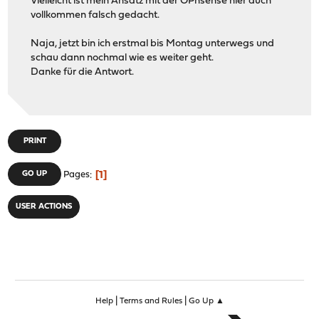
Vielleicht ist mein Ansatz mit der OPnsense hier auch
vollkommen falsch gedacht.
Naja, jetzt bin ich erstmal bis Montag unterwegs und
schau dann nochmal wie es weiter geht.
Danke für die Antwort.
PRINT
1
GO UP
Pages
USER ACTIONS
|
|
Help
Terms and Rules
Go Up ▲