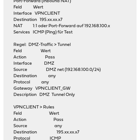
Port-Forward (Inbound NAT)
Feld Wert
Interface VPNCLIENT
Destination 195.xx.xx.x7
NAT 1:1 oder Port-Forward auf 192.168.100.x
Services ICMP (Ping) für Test
Regel: DMZ-Traffic > Tunnel
Feld Wert
Action Pass
Interface DMZ
Source DMZ net (192.168.100.0/24)
Destination any
Protocol any
Gateway VPNCLIENT_GW
Description DMZ Tunnel Only
VPNCLIENT > Rules
Feld Wert
Action Pass
Source any
Destination 195.xx.xx.x7
Protocol ICMP