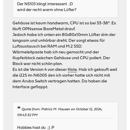
Der N5105 klingt interessant ;D
wird der recht warm ohne Lüfter?
Gehäuse ist kaum handwarm, CPU ist so bei 33-38°. Es
läuft OPNsense BareMetal drauf.
Jedoch habe ich unten ein 80x80x10mm Lüfter drin der
langsam und unhörbar dreht. Der sorgt etwas für
Luftaustausch bei RAM und M.2 SSD.
Wärmeleitpaste hab ich neu gemacht und der
Kupferblock zwischen Gehäuse und CPU poliert. Der
Block war nicht schön plan.
Es ist die Version 4 von dieser
Kiste
. Hab ich gekauft weil
die i225 im N6005 den ich vorher hatte sich nicht mit
dem Aruba Switch vertragen hatten. Da haben die
Interface geflappt.
Quote from: Patrick M. Hausen on October 12, 2024,
09:43:32 PM
Hobbies hast du ;) :P