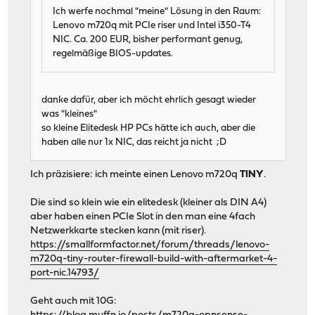
Ich werfe nochmal "meine" Lösung in den Raum:
Lenovo m720q mit PCIe riser und Intel i350-T4
NIC. Ca. 200 EUR, bisher performant genug,
regelmäßige BIOS-updates.
danke dafür, aber ich möcht ehrlich gesagt wieder
was "kleines"
so kleine Elitedesk HP PCs hätte ich auch, aber die
haben alle nur 1x NIC, das reicht ja nicht ;D
Ich präzisiere: ich meinte einen Lenovo m720q
TINY
.
Die sind so klein wie ein elitedesk (kleiner als DIN A4)
aber haben einen PCIe Slot in den man eine 4fach
Netzwerkkarte stecken kann (mit riser).
https://smallformfactor.net/forum/threads/lenovo-
m720q-tiny-router-firewall-build-with-aftermarket-4-
port-nic.14793/
Geht auch mit 10G: