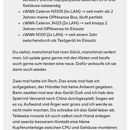
verkauft. Dünne Kupfperplatte zwischen CPU und
Gehäuse notwendig
cWWk Celeron N5105 (4x LAN) -> seit mehr als 2
Jahren meine OPNsense Box, läuft perfekt.
cWWk Celeron J4125 (2x LAN) -> seit knapp 2
Jahren mit OPNsense im Einsatz
cWWk N100 (2x LAN) -> seit einem Jahr
zwischendurch als Testgerät im Einsatz
Du siehst, manchmal hat man Glück, manchmal verliert
man. Ich spiele ganz gerne mit den Kisten und kaufe
auch gerne zum testen eine neue. Dafür verkaufe ich sie
dann auch wieder.
Zwei mal hatte ich Pech. Das erste mal hab ich
aufgegeben, der Händler hat keine Antwort gegeben.
Beim zweiten mal war das Gerät DoA und ich hab das
Spiel mit Versand nach China durchgespielt. Sagen wir
es so, Aufwand und Ärger war gross und ich werde es
nicht mehr machen. Da schreibe ich das Geld lieber ab.
Teilweise musste ich auch selbst noch Hand anlegen
und zwecks besserem Kontakt eine kleine
Kupferunterlage zwischen CPU und Gehäuse montieren.