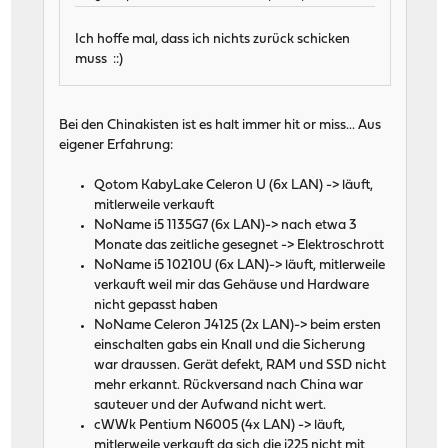
Ich hoffe mal, dass ich nichts zurück schicken
muss ::)
Bei den Chinakisten ist es halt immer hit or miss... Aus
eigener Erfahrung:
Qotom KabyLake Celeron U (6x LAN) -> läuft,
mitlerweile verkauft
NoName i5 1135G7 (6x LAN)-> nach etwa 3
Monate das zeitliche gesegnet -> Elektroschrott
NoName i5 10210U (6x LAN)-> läuft, mitlerweile
verkauft weil mir das Gehäuse und Hardware
nicht gepasst haben
NoName Celeron J4125 (2x LAN)-> beim ersten
einschalten gabs ein Knall und die Sicherung
war draussen. Gerät defekt, RAM und SSD nicht
mehr erkannt. Rückversand nach China war
sauteuer und der Aufwand nicht wert.
cWWk Pentium N6005 (4x LAN) -> läuft,
mitlerweile verkauft da sich die i225 nicht mit