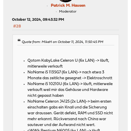
Patrick M. Hausen
Moderator
October 12, 2024, 09:43:32 PM
#28
Quote from: MikeH on October 11, 2024, 11:50:45 PM
Qotom KabyLake Celeron U (6x LAN) -> läuft,
mitlerweile verkauft
NoName i5 1135G7 (6x LAN)-> nach etwa 3
Monate das zeitliche gesegnet -> Elektroschrott
NoName i5 10210U (6x LAN)-> läuft, mitlerweile
verkauft weil mir das Gehäuse und Hardware
nicht gepasst haben
NoName Celeron J4125 (2x LAN)-> beim ersten
einschalten gabs ein Knall und die Sicherung
war draussen. Gerät defekt, RAM und SSD nicht
mehr erkannt. Rückversand nach China war
sauteuer und der Aufwand nicht wert.
cWWk Pentium N6005 (4x LAN) -> läuft,