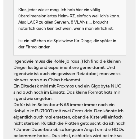
Klar, jeder wie er mag. Ich hab hier ein völlig
überdimensioniertes Heim-RZ, einfach weil ich's kann.
Also LACP zu allen Servern, 8 VLANs, ... braucht
natürlich auch kein Schwein, wenn man ehrlich ist.
Ist ein bißchen die Spielwiese für Dinge, die später in
der Firma landen.
Irgendwie muss die Kohle ja raus ;) Ich find die kleinen
Dinger lustig und experimentiere gerne damit. Und
irgendwie ist auch ein gewisser Reiz dabei, man weiss
nie was man aus China bekommt.
Ein Elitedesk mini mit Proxmox und ein Gigabyte NUC
sind auch noch im Einsatz. Das kleine Format hats mir
irgendwie angetan.
Dafür ist im Selbstbau-NAS immer immer noch ein
KabyLake i3 (7100T) mit zwei Cores drin. Den könnte ich
eigentlich auch mal ersetzen, aber die Kiste will einfach
nicht sterben. Kürzlich die Platten getauscht, da ich nach
7 Jahren Dauerbetrieb so langsam Angst um die HDDs
bekommen habe... Du siehst, nicht alles wird bei mir so