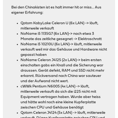
Bei den Chinakisten ist es halt immer hit or miss... Aus
eigener Erfahrung:
Qotom KabyLake Celeron U (6x LAN) -> läuft,
mitlerweile verkauft
NoName i5 1135G7 (6x LAN)-> nach etwa 3
Monate das zeitliche gesegnet -> Elektroschrott
NoName i5 10210U (6x LAN)-> läuft, mitlerweile
verkauft weil mir das Gehäuse und Hardware nicht
gepasst haben
NoName Celeron J4125 (2x LAN)-> beim ersten
einschalten gabs ein Knall und die Sicherung war
draussen. Gerät defekt, RAM und SSD nicht mehr
erkannt. Rückversand nach China war sauteuer
und der Aufwand nicht wert.
cWWk Pentium N6005 (4x LAN) -> läuft,
mitlerweile verkauft da sich die i225 nicht mit
Equipment vertragen haben. Wurde aber heiss
und hätte wohl noch eine kleine Kupferplatte
zwischen CPU und Gehäuse benötigt
Qotom Celeron J4124 (5x LAN) -> läuft, mitlerweile