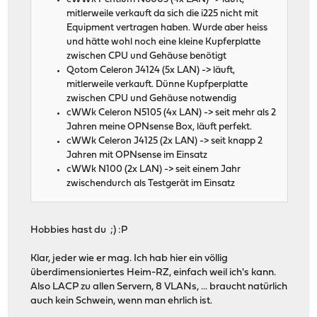
mitlerweile verkauft da sich die i225 nicht mit
Equipment vertragen haben. Wurde aber heiss
und hätte wohl noch eine kleine Kupferplatte
zwischen CPU und Gehäuse benötigt
Qotom Celeron J4124 (5x LAN) -> läuft,
mitlerweile verkauft. Dünne Kupfperplatte
zwischen CPU und Gehäuse notwendig
cWWk Celeron N5105 (4x LAN) -> seit mehr als 2
Jahren meine OPNsense Box, läuft perfekt.
cWWk Celeron J4125 (2x LAN) -> seit knapp 2
Jahren mit OPNsense im Einsatz
cWWk N100 (2x LAN) -> seit einem Jahr
zwischendurch als Testgerät im Einsatz
Hobbies hast du ;) :P
Klar, jeder wie er mag. Ich hab hier ein völlig
überdimensioniertes Heim-RZ, einfach weil ich's kann.
Also LACP zu allen Servern, 8 VLANs, ... braucht natürlich
auch kein Schwein, wenn man ehrlich ist.