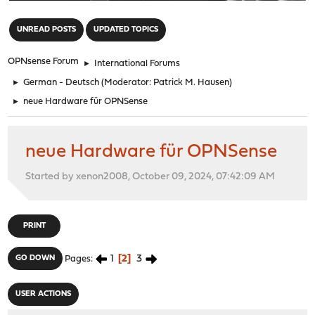
"
UNREAD POSTS
UPDATED TOPICS
OPNsense Forum
►
International Forums
►
German - Deutsch
(Moderator:
Patrick M. Hausen
)
►
neue Hardware für OPNSense
neue Hardware für OPNSense
Started by xenon2008, October 09, 2024, 07:42:09 AM
PRINT
1
2
3
GO DOWN
Pages
USER ACTIONS