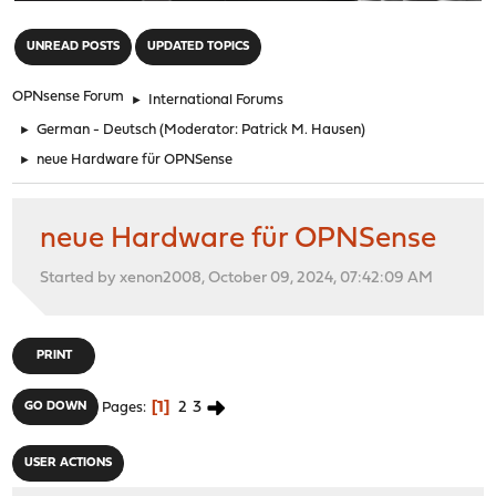
"
UNREAD POSTS
UPDATED TOPICS
OPNsense Forum
►
International Forums
►
German - Deutsch
(Moderator:
Patrick M. Hausen
)
►
neue Hardware für OPNSense
neue Hardware für OPNSense
Started by xenon2008, October 09, 2024, 07:42:09 AM
PRINT
1
2
3
GO DOWN
Pages
USER ACTIONS