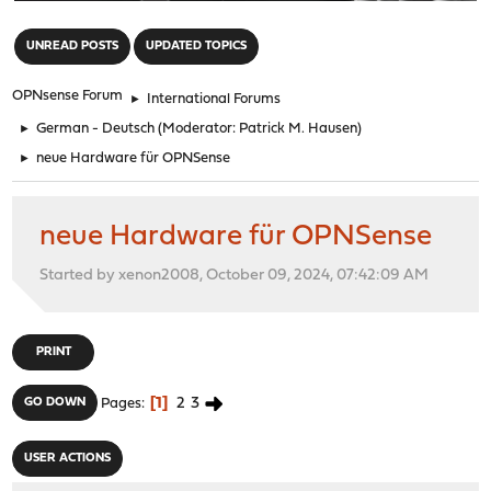
"
UNREAD POSTS
UPDATED TOPICS
OPNsense Forum
►
International Forums
►
German - Deutsch
(Moderator:
Patrick M. Hausen
)
►
neue Hardware für OPNSense
neue Hardware für OPNSense
Started by xenon2008, October 09, 2024, 07:42:09 AM
PRINT
1
2
3
GO DOWN
Pages
USER ACTIONS