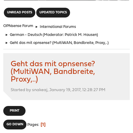
"
UNREAD POSTS
UPDATED TOPICS
OPNsense Forum
►
International Forums
►
German - Deutsch
(Moderator:
Patrick M. Hausen
)
►
Geht das mit opnsense? (MultiWAN, Bandbreite, Proxy,..)
Geht das mit opnsense?
(MultiWAN, Bandbreite,
Proxy,..)
Started by snakeaj, January 19, 2017, 12:28:27 PM
PRINT
1
GO DOWN
Pages