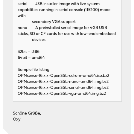
serial USB installer image with live system
capabilities running in serial console (115200) mode
with
secondary VGA support
nano A preinstalled serial image for 4GB USB
sticks, SD or CF cards for use with low-end embedded
devices
32bit = i386
64bit = amd64
Sample file listing
OPNsense-16.x.x-OpenSSL-cdrom-amd64.iso.bz2
OPNsense-16.x.x-OpenSSL-nano-amd64.img.bz2
OPNsense-16.x.x-OpenSSL-serial-amd64.img.bz2
OPNsense-16.x.x-OpenSSL-vga-amd64.img.bz2
Schöne Grüße,
Oxy