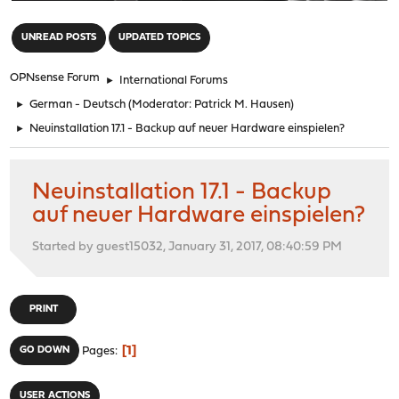
"
UNREAD POSTS
UPDATED TOPICS
OPNsense Forum
►
International Forums
►
German - Deutsch
(Moderator:
Patrick M. Hausen
)
►
Neuinstallation 17.1 - Backup auf neuer Hardware einspielen?
Neuinstallation 17.1 - Backup
auf neuer Hardware einspielen?
Started by guest15032, January 31, 2017, 08:40:59 PM
PRINT
1
GO DOWN
Pages
USER ACTIONS