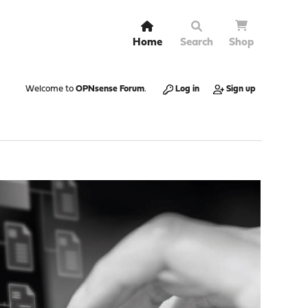
Home
Search
Shop
Welcome to
OPNsense Forum
.
Log in
Sign up