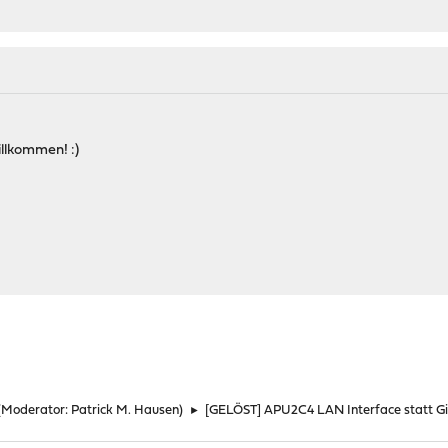
illkommen! :)
(Moderator:
Patrick M. Hausen
)
►
[GELÖST] APU2C4 LAN Interface statt Gi