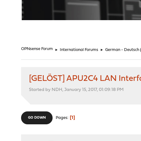
"
OPNsense Forum
►
International Forums
►
German - Deutsch
[GELÖST] APU2C4 LAN Interfa
Started by NDH, January 15, 2017, 01:09:18 PM
1
Pages
GO DOWN