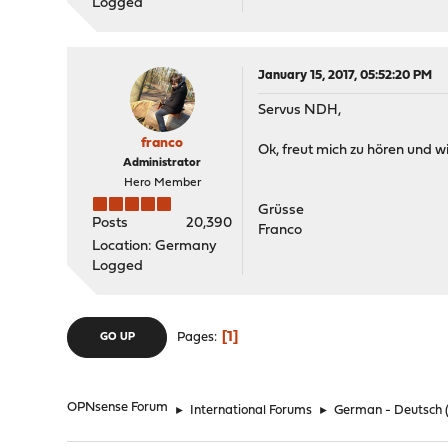
Logged
January 15, 2017, 05:52:20 PM
Servus NDH,
franco
Ok, freut mich zu hören und w
Administrator
Hero Member
Grüsse
Posts
20,390
Franco
Location: Germany
Logged
1
Pages
GO UP
OPNsense Forum
►
International Forums
►
German - Deutsch