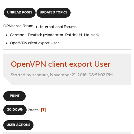
"
UNREAD POSTS
UPDATED TOPICS
OPNsense Forum
►
International Forums
►
German - Deutsch
(Moderator:
Patrick M. Hausen
)
►
OpenVPN client export User
OpenVPN client export User
Started by schnauz, November 21, 2016, 08:51:02 PM
PRINT
1
GO DOWN
Pages
USER ACTIONS