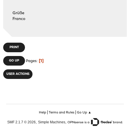
Grüße
Franco
PRINT
1
GO UP
Pages
USER ACTIONS
|
|
Help
Terms and Rules
Go Up ▲
,
,
SMF 2.1.7 © 2026
Simple Machines