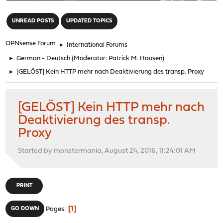
"
UNREAD POSTS
UPDATED TOPICS
OPNsense Forum
►
International Forums
►
German - Deutsch
(Moderator:
Patrick M. Hausen
)
►
[GELÖST] Kein HTTP mehr nach Deaktivierung des transp. Proxy
[GELÖST] Kein HTTP mehr nach
Deaktivierung des transp.
Proxy
Started by monstermania, August 24, 2016, 11:24:01 AM
PRINT
1
GO DOWN
Pages