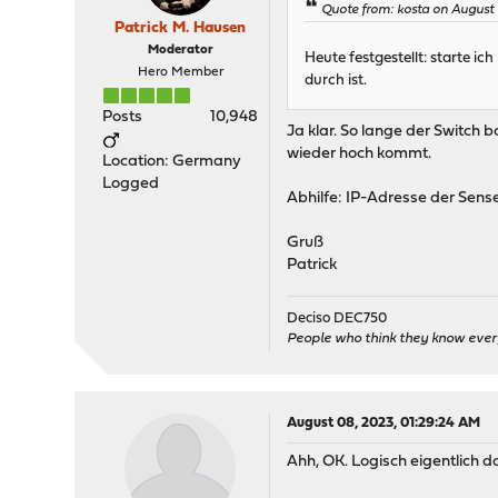
Quote from: kosta on August
Patrick M. Hausen
Moderator
Heute festgestellt: starte i
Hero Member
durch ist.
Posts
10,948
Ja klar. So lange der Switch b
wieder hoch kommt.
Location: Germany
Logged
Abhilfe: IP-Adresse der Sen
Gruß
Patrick
Deciso DEC750
People who think they know ever
August 08, 2023, 01:29:24 AM
Ahh, OK. Logisch eigentlich