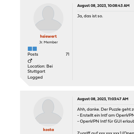
August 08, 2023, 10:08:43 AM
Ja, das ist so.
hsiewert
Jr. Member
Posts
71
Location: Bei
Stuttgart
Logged
August 08, 2023, 11:03:47 AM
Ahh, danke. Der Puzzle geht z
- Erstellt ein Intf am OpenVPN 
- OpenVPN Intf für GUI erlau
kosta
Zugriff auf xxx.xxx.xxx.1 (Ope