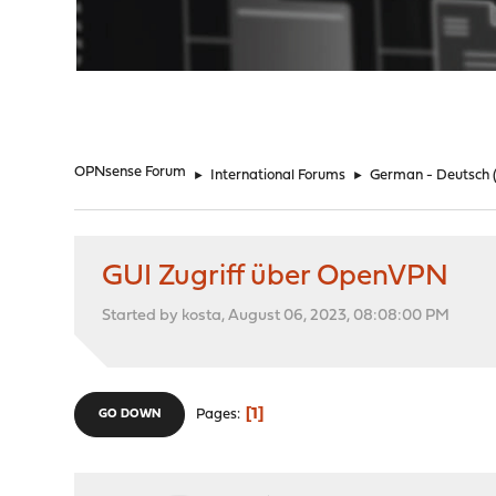
"
OPNsense Forum
►
International Forums
►
German - Deutsch
GUI Zugriff über OpenVPN
Started by kosta, August 06, 2023, 08:08:00 PM
1
Pages
GO DOWN