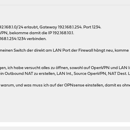
192.168.1.0/24 erlaubt, Gateway 192.168.1.254. Port 1234.
VPN, bekomme damit die IP 192.168.10.1.
168.1.254:1234 verbinden.
h meinen Switch der direkt am LAN Port der Firewall hängt neu, komme i
egen, ich habe versucht alles zu öffnen, sowohl auf OpenVPN und LAN I
 ein Outbound NAT zu erstellen, LAN Int., Source OpenVPN, NAT Dest.
 warum, und was muss ich auf der OPNsense einstellen, damit es ohn