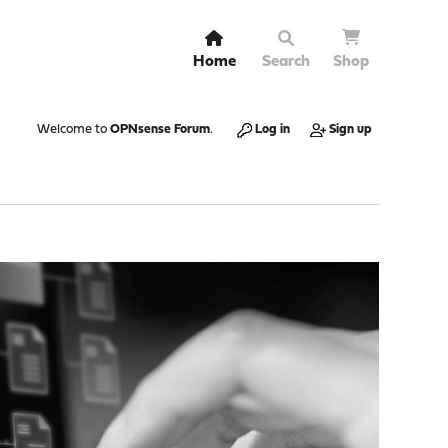
Home
Search
Shop
Welcome to
OPNsense Forum
.
Log in
Sign up