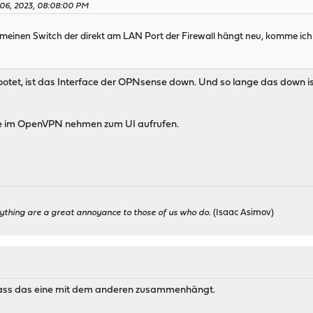
 06, 2023, 08:08:00 PM
ch meinen Switch der direkt am LAN Port der Firewall hängt neu, komme ich 
ootet, ist das Interface der OPNsense down. Und so lange das down ist, 
se im OpenVPN nehmen zum UI aufrufen.
ything are a great annoyance to those of us who do.
(Isaac Asimov)
 dass das eine mit dem anderen zusammenhängt.