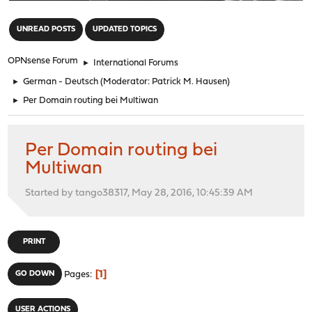
"
UNREAD POSTS
UPDATED TOPICS
OPNsense Forum
►
International Forums
►
German - Deutsch
(Moderator:
Patrick M. Hausen
)
►
Per Domain routing bei Multiwan
Per Domain routing bei
Multiwan
Started by tango38317, May 28, 2016, 10:45:39 AM
PRINT
1
GO DOWN
Pages
USER ACTIONS