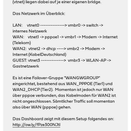
(vtnet) liegen dabei auf je einer eigenen bridge.
Das Netzwerk im Überblick:
LAN: vtnet0 --------------> vmbr0 -> switch ->
internes Netzwerk
WAN: vtnet1 -> pppoe1 -> vmbr1 -> Modem -> Internet
(Telekom)
WAN2: vtnet2 -> dhcp ----> vmbr2 -> Modem ->
Internet (KabelDeutschland)
GUEST: vtnet3 -------------> vmbr3 -> WLAN-AP ->
Gastnetzwerk
Es ist eine Failover-Gruppe "WANGWGROUP"
eingerichtet, bestehend aus WAN_PPPOE (Tier1) und
WAN2_DHCP (Tier2). Momentan ist jedoch nur WAN
über pppoe verbunden, das Kabelmoden für WAN2 ist
nicht angeschlossen. Sämtlicher Traffic soll momentan
also über WAN (pppoe) gehen.
Das Dashboard zeigt mit diesem Setup folgendes an:
http://ow.ly/fPze300NJtl