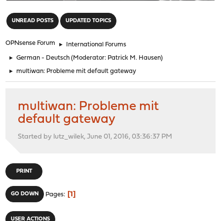
"
UNREAD POSTS
UPDATED TOPICS
OPNsense Forum
►
International Forums
►
German - Deutsch
(Moderator:
Patrick M. Hausen
)
►
multiwan: Probleme mit default gateway
multiwan: Probleme mit
default gateway
Started by lutz_wilek, June 01, 2016, 03:36:37 PM
PRINT
1
GO DOWN
Pages
USER ACTIONS