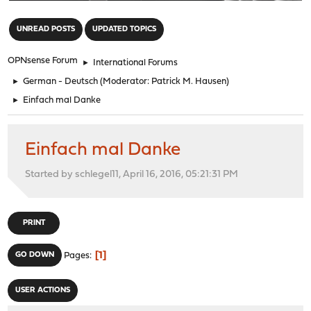
"
UNREAD POSTS
UPDATED TOPICS
OPNsense Forum
►
International Forums
►
German - Deutsch
(Moderator:
Patrick M. Hausen
)
►
Einfach mal Danke
Einfach mal Danke
Started by schlegel11, April 16, 2016, 05:21:31 PM
PRINT
1
GO DOWN
Pages
USER ACTIONS