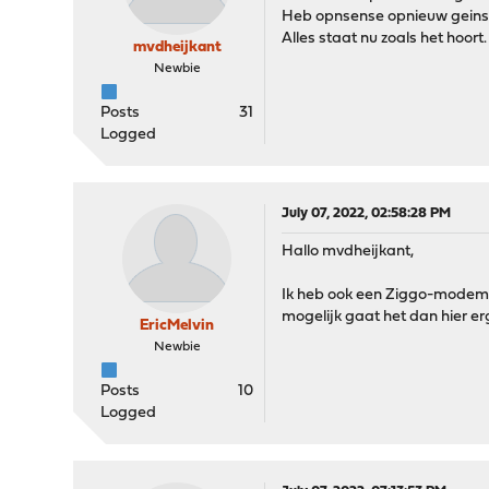
Heb opnsense opnieuw geinstal
Alles staat nu zoals het hoort.
mvdheijkant
Newbie
Posts
31
Logged
July 07, 2022, 02:58:28 PM
Hallo mvdheijkant,
Ik heb ook een Ziggo-modem i
mogelijk gaat het dan hier er
EricMelvin
Newbie
Posts
10
Logged