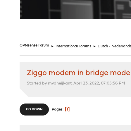
"
OPNsense Forum
►
International Forums
►
Dutch - Nederland
Ziggo modem in bridge mode 
Started by mvdheijkant, April 23, 2022, 07:05:56 PM
1
Pages
GO DOWN