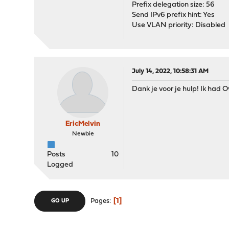
Prefix delegation size: 56
Send IPv6 prefix hint: Yes
Use VLAN priority: Disabled
July 14, 2022, 10:58:31 AM
Dank je voor je hulp! Ik had O
EricMelvin
Newbie
Posts
10
Logged
1
Pages
GO UP