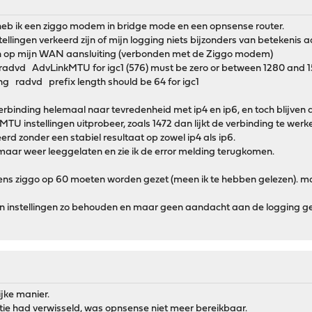
heb ik een ziggo modem in bridge mode en een opnsense router.
nstellingen verkeerd zijn of mijn logging niets bijzonders van betekenis
ien op mijn WAN aansluiting (verbonden met de Ziggo modem)
radvd AdvLinkMTU for igc1 (576) must be zero or between 1280 and
 radvd prefix length should be 64 for igc1
 verbinding helemaal naar tevredenheid met ip4 en ip6, en toch blijv
TU instellingen uitprobeer, zoals 1472 dan lijkt de verbinding te werken
d zonder een stabiel resultaat op zowel ip4 als ip6.
 maar weer leeggelaten en zie ik de error melding terugkomen.
gens ziggo op 60 moeten worden gezet (meen ik te hebben gelezen). maa
n instellingen zo behouden en maar geen aandacht aan de logging gev
jke manier.
tie had verwisseld, was opnsense niet meer bereikbaar.