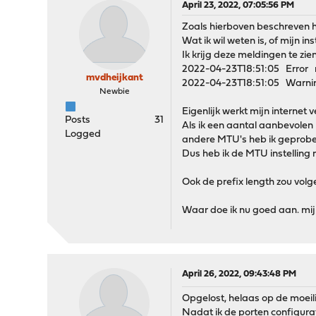
April 23, 2022, 07:05:56 PM
Zoals hierboven beschreven 
Wat ik wil weten is, of mijn i
Ik krijg deze meldingen te z
2022-04-23T18:51:05 Error 
mvdheijkant
2022-04-23T18:51:05 Warning
Newbie
Eigenlijk werkt mijn internet
Posts
31
Als ik een aantal aanbevolen M
Logged
andere MTU's heb ik geprobeer
Dus heb ik de MTU instelling
Ook de prefix length zou vol
Waar doe ik nu goed aan. mij
April 26, 2022, 09:43:48 PM
Opgelost, helaas op de moeili
Nadat ik de porten configura