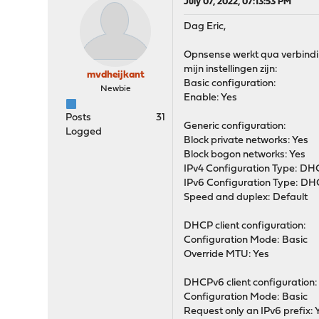
July 07, 2022, 07:13:53 PM
Dag Eric,
Opnsense werkt qua verbindin
mijn instellingen zijn:
mvdheijkant
Basic configuration:
Newbie
Enable: Yes
Posts
31
Generic configuration:
Logged
Block private networks: Yes
Block bogon networks: Yes
IPv4 Configuration Type: D
IPv6 Configuration Type: D
Speed and duplex: Default
DHCP client configuration:
Configuration Mode: Basic
Override MTU: Yes
DHCPv6 client configuration:
Configuration Mode: Basic
Request only an IPv6 prefix: 