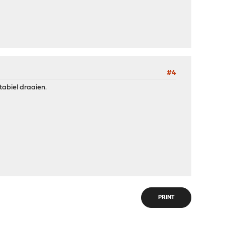
#4
tabiel draaien.
PRINT