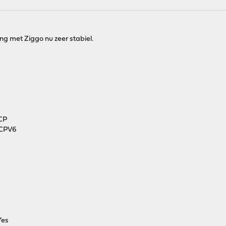
g met Ziggo nu zeer stabiel.
HCP
HCPV6
Yes