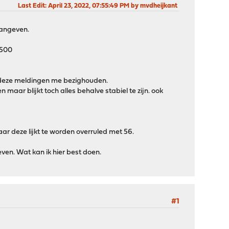
Last Edit
: April 23, 2022, 07:55:49 PM by mvdheijkant
 aangeven.
 1500
en deze meldingen me bezighouden.
 maar blijkt toch alles behalve stabiel te zijn. ook
r deze lijkt te worden overruled met 56.
en. Wat kan ik hier best doen.
#1