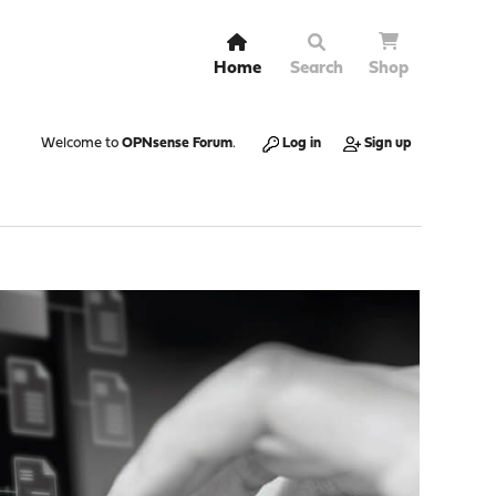
Home
Search
Shop
Welcome to
OPNsense Forum
.
Log in
Sign up