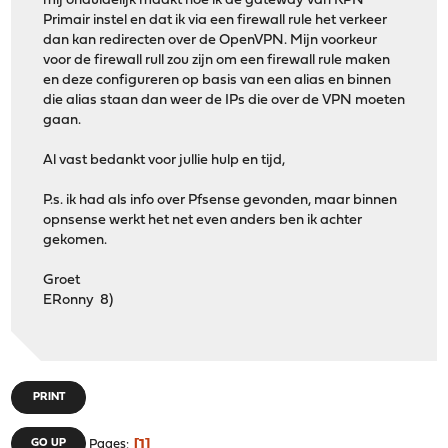
mij onduidelijk maakt hoe ik de gateway van KPN
Primair instel en dat ik via een firewall rule het verkeer
dan kan redirecten over de OpenVPN. Mijn voorkeur
voor de firewall rull zou zijn om een firewall rule maken
en deze configureren op basis van een alias en binnen
die alias staan dan weer de IPs die over de VPN moeten
gaan.
Al vast bedankt voor jullie hulp en tijd,
P.s. ik had als info over Pfsense gevonden, maar binnen
opnsense werkt het net even anders ben ik achter
gekomen.
Groet
ERonny 8)
PRINT
1
GO UP
Pages