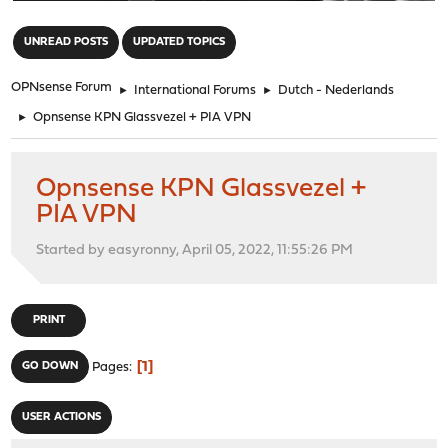
"
UNREAD POSTS
UPDATED TOPICS
OPNsense Forum
►
International Forums
►
Dutch - Nederlands
►
Opnsense KPN Glassvezel + PIA VPN
Opnsense KPN Glassvezel +
PIA VPN
Started by easyronny, April 05, 2022, 11:55:26 PM
PRINT
1
GO DOWN
Pages
USER ACTIONS