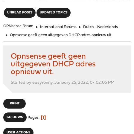
"
UNREAD POSTS
UPDATED TOPICS
OPNsense Forum
►
International Forums
►
Dutch - Nederlands
►
Opnsense geeft geen uitgegeven DHCP adres opnieuw uit.
Opnsense geeft geen
uitgegeven DHCP adres
opnieuw uit.
Started by easyronny, January 25, 2022, 07:02:05 PM
PRINT
1
GO DOWN
Pages
USER ACTIONS