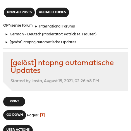
"
UNREAD POSTS
UPDATED TOPICS
OPNsense Forum
►
International Forums
►
German - Deutsch
(Moderator:
Patrick M. Hausen
)
►
[gelöst] ntopng automatische Updates
[gelöst] ntopng automatische
Updates
Started by kosta, August 15, 2021, 02:26:48 PM
PRINT
1
GO DOWN
Pages
USER ACTIONS