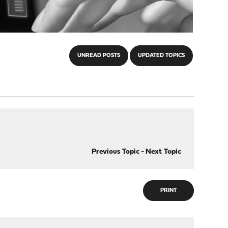
UNREAD POSTS
UPDATED TOPICS
Previous Topic
-
Next Topic
PRINT