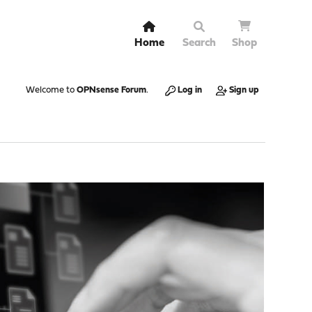
Home
Search
Shop
Welcome to
OPNsense Forum
.
Log in
Sign up