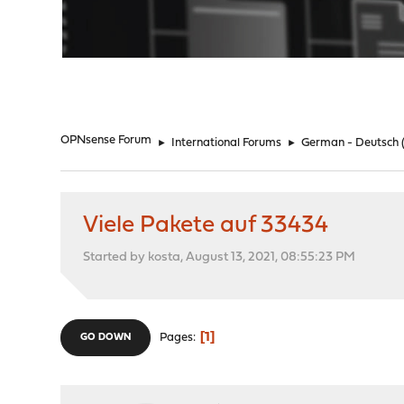
"
OPNsense Forum
►
International Forums
►
German - Deutsch
Viele Pakete auf 33434
Started by kosta, August 13, 2021, 08:55:23 PM
1
Pages
GO DOWN