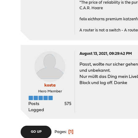
"The price of reliability is the pu
C.A.R. Hoare
felix eichhorns premium katzenfu
A router is not a switch - A router
August 13, 2021, 09:29:42 PM
Passt, wollte nur sicher geh
und unbekannt.
Nur müllt das Ding mein Live
Block und log off. Danke
kosta
Hero Member
Posts
575
Logged
1
Pages
GO UP