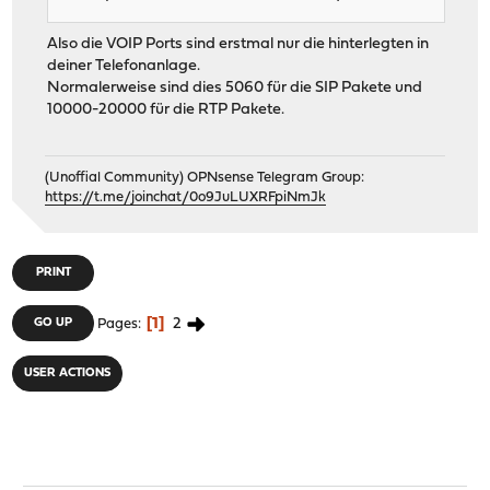
Also die VOIP Ports sind erstmal nur die hinterlegten in
deiner Telefonanlage.
Normalerweise sind dies 5060 für die SIP Pakete und
10000-20000 für die RTP Pakete.
(Unoffial Community) OPNsense Telegram Group:
https://t.me/joinchat/0o9JuLUXRFpiNmJk
PRINT
1
2
GO UP
Pages
USER ACTIONS