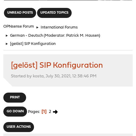
"
UNREAD POSTS
UPDATED TOPICS
OPNsense Forum
►
International Forums
►
German - Deutsch
(Moderator:
Patrick M. Hausen
)
►
[gelöst] SIP Konfiguration
[gelöst] SIP Konfiguration
Started by kosta, July 30, 2021, 12:38:46 PM
PRINT
1
2
GO DOWN
Pages
USER ACTIONS