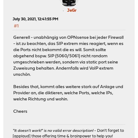
JeGr
July 30, 2021, 12:41:55 PM
#1
Generell - unabhängig von OPNsense bei jeder Firewall
- ist zu beachten, das SIP extrem mies reagiert, wenn es
die Ports nicht bekommt die es will. Somit sollte
abgehend bspw. SIP (5060/5061) nicht random
umgeschrieben werden, sondern via static port seine
Zuweisung behalten. Andernfalls wird VoIP extrem
unschön.
Besides that, kommt alles weitere stark auf Anlage und
Provider an, die diktieren, welche Ports, welche IPs,
welche Richtung und wohin.
Cheers
"It doesn't work!" is no valid error description!
- Don't forget to
[applaud] those offering time & brainpower to help you!