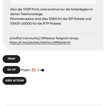
Also die VOIP Ports sind erstmal nur die hinterlegten in
deiner Telefonanlage.
Normalerweise sind dies 5060 für die SIP Pakete und
10000-20000 für die RTP Pakete.
(Unoffial Community) OPNsense Telegram Group:
https://t.me/joinchat/0o9JuLUXRFpiNmJk
PRINT
1
2
GO UP
Pages
USER ACTIONS