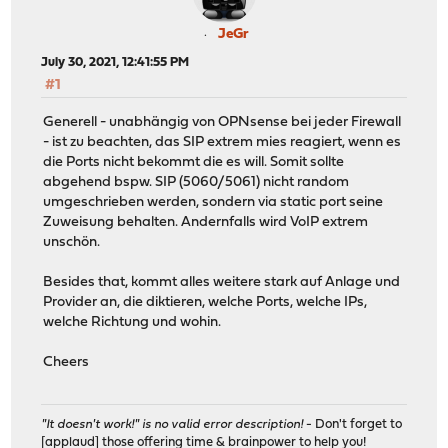
JeGr
July 30, 2021, 12:41:55 PM
#1
Generell - unabhängig von OPNsense bei jeder Firewall
- ist zu beachten, das SIP extrem mies reagiert, wenn es
die Ports nicht bekommt die es will. Somit sollte
abgehend bspw. SIP (5060/5061) nicht random
umgeschrieben werden, sondern via static port seine
Zuweisung behalten. Andernfalls wird VoIP extrem
unschön.
Besides that, kommt alles weitere stark auf Anlage und
Provider an, die diktieren, welche Ports, welche IPs,
welche Richtung und wohin.
Cheers
"It doesn't work!" is no valid error description!
- Don't forget to
[applaud] those offering time & brainpower to help you!