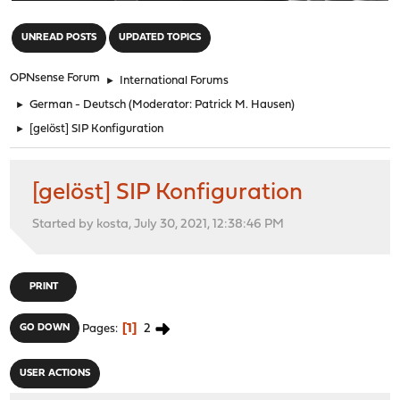
"
UNREAD POSTS
UPDATED TOPICS
OPNsense Forum
►
International Forums
►
German - Deutsch
(Moderator:
Patrick M. Hausen
)
►
[gelöst] SIP Konfiguration
[gelöst] SIP Konfiguration
Started by kosta, July 30, 2021, 12:38:46 PM
PRINT
1
2
GO DOWN
Pages
USER ACTIONS