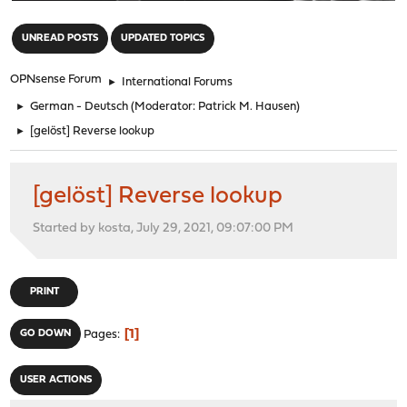
"
UNREAD POSTS
UPDATED TOPICS
OPNsense Forum
►
International Forums
►
German - Deutsch
(Moderator:
Patrick M. Hausen
)
►
[gelöst] Reverse lookup
[gelöst] Reverse lookup
Started by kosta, July 29, 2021, 09:07:00 PM
PRINT
1
GO DOWN
Pages
USER ACTIONS