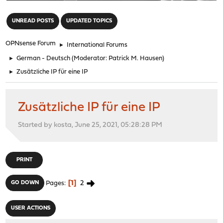
"
UNREAD POSTS
UPDATED TOPICS
OPNsense Forum
►
International Forums
►
German - Deutsch
(Moderator:
Patrick M. Hausen
)
►
Zusätzliche IP für eine IP
Zusätzliche IP für eine IP
Started by kosta, June 25, 2021, 05:28:28 PM
PRINT
1
2
GO DOWN
Pages
USER ACTIONS