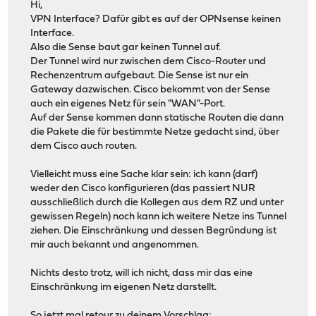
Hi,
VPN Interface? Dafür gibt es auf der OPNsense keinen
Interface.
Also die Sense baut gar keinen Tunnel auf.
Der Tunnel wird nur zwischen dem Cisco-Router und
Rechenzentrum aufgebaut. Die Sense ist nur ein
Gateway dazwischen. Cisco bekommt von der Sense
auch ein eigenes Netz für sein "WAN"-Port.
Auf der Sense kommen dann statische Routen die dann
die Pakete die für bestimmte Netze gedacht sind, über
dem Cisco auch routen.
Vielleicht muss eine Sache klar sein: ich kann (darf)
weder den Cisco konfigurieren (das passiert NUR
ausschließlich durch die Kollegen aus dem RZ und unter
gewissen Regeln) noch kann ich weitere Netze ins Tunnel
ziehen. Die Einschränkung und dessen Begründung ist
mir auch bekannt und angenommen.
Nichts desto trotz, will ich nicht, dass mir das eine
Einschränkung im eigenen Netz darstellt.
So jetzt mal retour zu deinem Vorschlag: