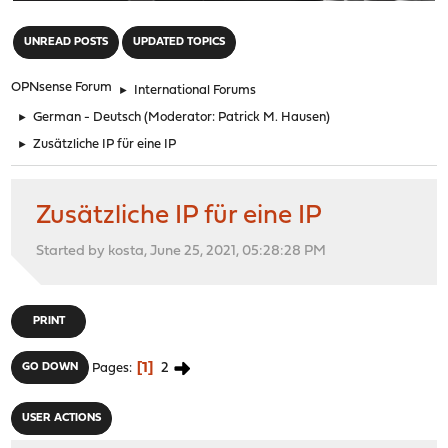
"
UNREAD POSTS
UPDATED TOPICS
OPNsense Forum
►
International Forums
►
German - Deutsch
(Moderator:
Patrick M. Hausen
)
►
Zusätzliche IP für eine IP
Zusätzliche IP für eine IP
Started by kosta, June 25, 2021, 05:28:28 PM
PRINT
1
2
GO DOWN
Pages
USER ACTIONS