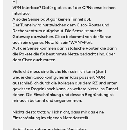
Hi,
VPN Interface? Dafür gibt es auf der OPNsense keinen
Interface.
Also die Sense baut gar keinen Tunnel auf.
Der Tunnel wird nur zwischen dem Cisco-Router und
Rechenzentrum aufgebaut. Die Sense ist nur ein
Gateway dazwischen. Cisco bekommt von der Sense
auch ein eigenes Netz für sein "WAN"-Port.
Auf der Sense kommen dann statische Routen die dann
die Pakete die für bestimmte Netze gedacht sind, über
dem Cisco auch routen.
Vielleicht muss eine Sache klar sein: ich kann (darf)
weder den Cisco konfigurieren (das passiert NUR
ausschließlich durch die Kollegen aus dem RZ und unter
gewissen Regeln) noch kann ich weitere Netze ins Tunnel
ziehen. Die Einschränkung und dessen Begründung ist
mir auch bekannt und angenommen.
Nichts desto trotz, will ich nicht, dass mir das eine
Einschränkung im eigenen Netz darstellt.
So jetzt mal retour zu deinem Vorschlag: