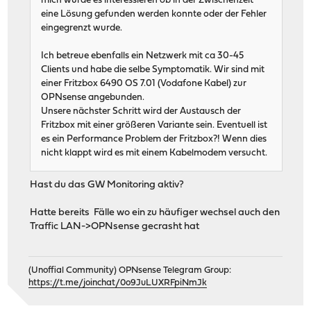
mich würde es interessieren ob in der Zwischenzeit
eine Lösung gefunden werden konnte oder der Fehler
eingegrenzt wurde.
Ich betreue ebenfalls ein Netzwerk mit ca 30-45
Clients und habe die selbe Symptomatik. Wir sind mit
einer Fritzbox 6490 OS 7.01 (Vodafone Kabel) zur
OPNsense angebunden.
Unsere nächster Schritt wird der Austausch der
Fritzbox mit einer größeren Variante sein. Eventuell ist
es ein Performance Problem der Fritzbox?! Wenn dies
nicht klappt wird es mit einem Kabelmodem versucht.
Hast du das GW Monitoring aktiv?
Hatte bereits Fälle wo ein zu häufiger wechsel auch den
Traffic LAN->OPNsense gecrasht hat
(Unoffial Community) OPNsense Telegram Group:
https://t.me/joinchat/0o9JuLUXRFpiNmJk