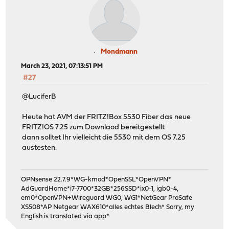
Mondmann
March 23, 2021, 07:13:51 PM
#27
@LuciferB
Heute hat AVM der FRITZ!Box 5530 Fiber das neue
FRITZ!OS 7.25 zum Downlaod bereitgestellt
dann solltet Ihr vielleicht die 5530 mit dem OS 7.25
austesten.
OPNsense 22.7.9*WG-kmod*OpenSSL*OpenVPN*
AdGuardHome*i7-7700*32GB*256SSD*ix0-1, igb0-4,
em0*OpenVPN+Wireguard WG0, WG1*NetGear ProSafe
XS508*AP Netgear WAX610*alles echtes Blech* Sorry, my
English is translated via app*