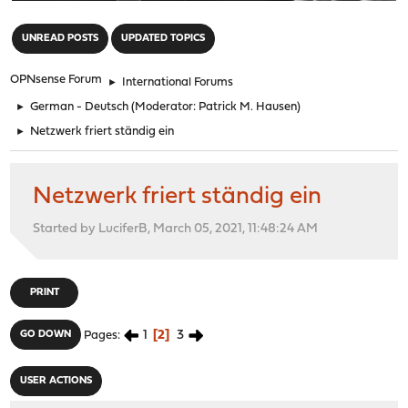
"
UNREAD POSTS
UPDATED TOPICS
OPNsense Forum
►
International Forums
►
German - Deutsch
(Moderator:
Patrick M. Hausen
)
►
Netzwerk friert ständig ein
Netzwerk friert ständig ein
Started by LuciferB, March 05, 2021, 11:48:24 AM
PRINT
1
2
3
GO DOWN
Pages
USER ACTIONS