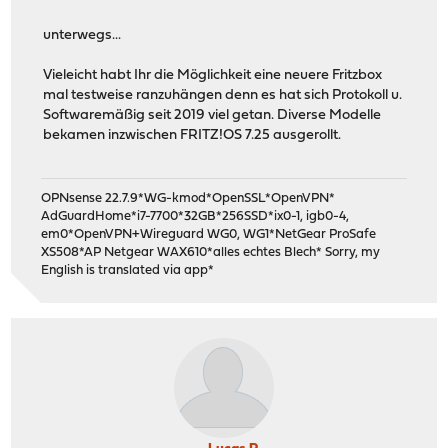
unterwegs...
Vieleicht habt Ihr die Möglichkeit eine neuere Fritzbox
mal testweise ranzuhängen denn es hat sich Protokoll u.
Softwaremäßig seit 2019 viel getan. Diverse Modelle
bekamen inzwischen FRITZ!OS 7.25 ausgerollt.
OPNsense 22.7.9*WG-kmod*OpenSSL*OpenVPN*
AdGuardHome*i7-7700*32GB*256SSD*ix0-1, igb0-4,
em0*OpenVPN+Wireguard WG0, WG1*NetGear ProSafe
XS508*AP Netgear WAX610*alles echtes Blech* Sorry, my
English is translated via app*