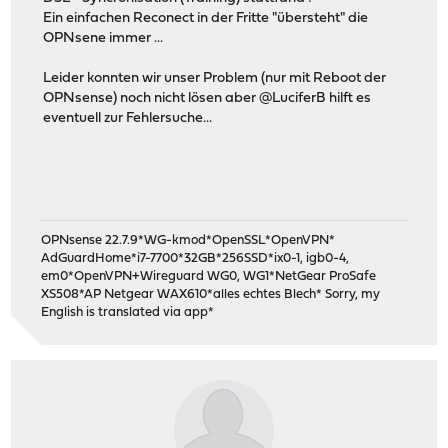
Ein einfachen Reconect in der Fritte "übersteht" die
OPNsene immer ...
Leider konnten wir unser Problem (nur mit Reboot der
OPNsense) noch nicht lösen aber @LuciferB hilft es
eventuell zur Fehlersuche...
OPNsense 22.7.9*WG-kmod*OpenSSL*OpenVPN*
AdGuardHome*i7-7700*32GB*256SSD*ix0-1, igb0-4,
em0*OpenVPN+Wireguard WG0, WG1*NetGear ProSafe
XS508*AP Netgear WAX610*alles echtes Blech* Sorry, my
English is translated via app*