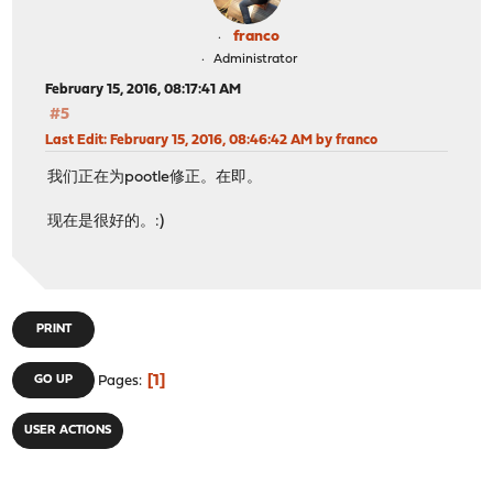
franco
Administrator
February 15, 2016, 08:17:41 AM
#5
Last Edit
: February 15, 2016, 08:46:42 AM by franco
我们正在为pootle修正。在即。
现在是很好的。:)
PRINT
1
GO UP
Pages
USER ACTIONS