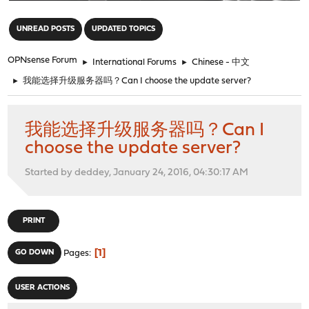
"
UNREAD POSTS
UPDATED TOPICS
OPNsense Forum
►
International Forums
►
Chinese - 中文
►
我能选择升级服务器吗？Can I choose the update server?
我能选择升级服务器吗？Can I
choose the update server?
Started by deddey, January 24, 2016, 04:30:17 AM
PRINT
1
GO DOWN
Pages
USER ACTIONS