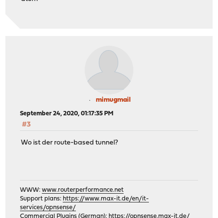
mimugmail
September 24, 2020, 01:17:35 PM
#3
Wo ist der route-based tunnel?
WWW:
www.routerperformance.net
Support plans:
https://www.max-it.de/en/it-
services/opnsense/
Commercial Plugins (German):
https://opnsense.max-it.de/