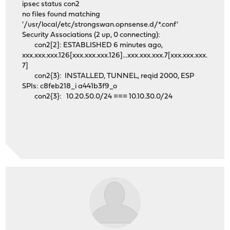
ipsec status con2
no files found matching
'/usr/local/etc/strongswan.opnsense.d/*.conf'
Security Associations (2 up, 0 connecting):
con2[2]: ESTABLISHED 6 minutes ago,
xxx.xxx.xxx.126[xxx.xxx.xxx.126]...xxx.xxx.xxx.7[xxx.xxx.xxx.
7]
con2{3}: INSTALLED, TUNNEL, reqid 2000, ESP
SPIs: c8feb218_i a441b3f9_o
con2{3}: 10.20.50.0/24 === 10.10.30.0/24