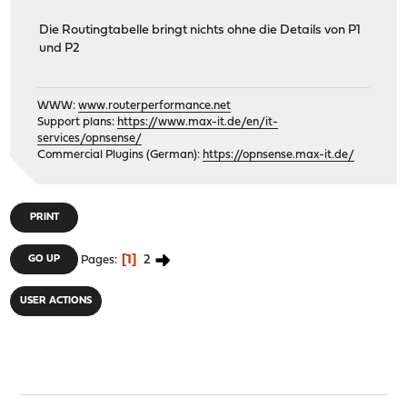
Die Routingtabelle bringt nichts ohne die Details von P1
und P2
WWW:
www.routerperformance.net
Support plans:
https://www.max-it.de/en/it-
services/opnsense/
Commercial Plugins (German):
https://opnsense.max-it.de/
PRINT
1
2
GO UP
Pages
USER ACTIONS