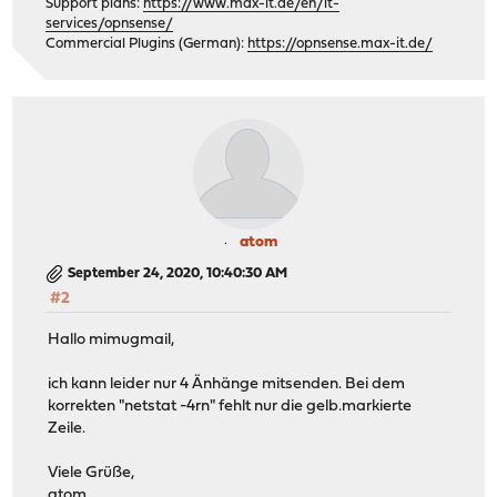
Support plans:
https://www.max-it.de/en/it-
services/opnsense/
Commercial Plugins (German):
https://opnsense.max-it.de/
atom
September 24, 2020, 10:40:30 AM
#2
Hallo mimugmail,
ich kann leider nur 4 Änhänge mitsenden. Bei dem
korrekten "netstat -4rn" fehlt nur die gelb.markierte
Zeile.
Viele Grüße,
atom