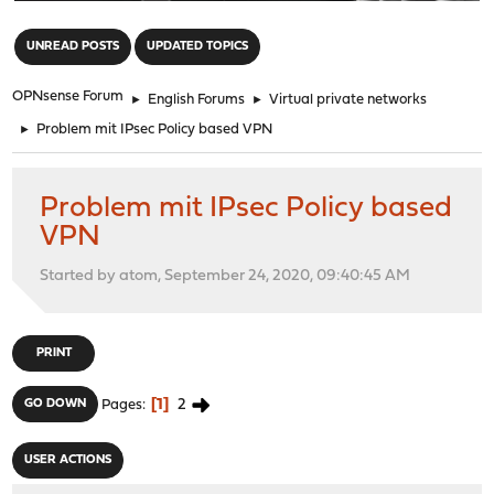
"
UNREAD POSTS
UPDATED TOPICS
OPNsense Forum
►
English Forums
►
Virtual private networks
►
Problem mit IPsec Policy based VPN
Problem mit IPsec Policy based
VPN
Started by atom, September 24, 2020, 09:40:45 AM
PRINT
1
2
GO DOWN
Pages
USER ACTIONS