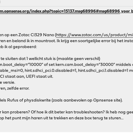
M
rum.opnsense.org/index.php?topic=15137.msg68996#msg68996
voor b
en op een Zotac CI329 Nano (
https://www.zotac.com/us/product/mi
eren en beland ik in mountroot. Ik krijg een soortgelijke error bij het i
eb ik al geprobeerd:
te sluiten dat 1 wellicht stuk is (maakte geen verschil)
am.boot_delay="10000" of set kern.cam.boot_delay="30000" middels 
ble_msi=0, hint.sdhci_pci.0.disabled=1, hint.sdhci_pci.1.disabled=1 m
I staat aan, UEFI staat uit.
e versie.
en, zelfde error.
els Rufus of physdiskwrite (zoals aanbevolen op Opnsense site).
kan proberen? Of hoe ik dit beter kan troubleshooten? Ik heb nog ge
op het punt mijn haren uit te trekken en deze box terug te sturen...