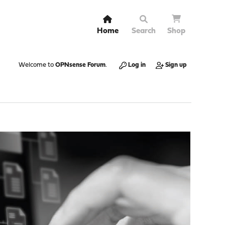
Home
Search
Shop
Welcome to
OPNsense Forum
.
Log in
Sign up