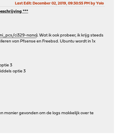
Last Edit
: December 02, 2019, 09:30:55 PM by Yolo
eschrijving ***
ni_pcs/ci329-nano
). Wat ik ook probeer, ik krijg steeds
nstalleren van Pfsense en Freebsd. Ubuntu wordt in 1x
optie 3
iddels optie 3
en manier gevonden om de logs makkelijk over te