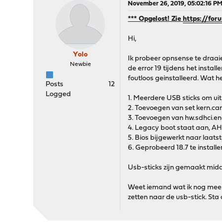
November 26, 2019, 05:02:16 P
*** Opgelost! Zie
https://fo
Hi,
Yolo
Ik probeer opnsense te draai
Newbie
de error 19 tijdens het install
foutloos geinstalleerd. Wat h
Posts
12
Logged
1. Meerdere USB sticks om uit 
2. Toevoegen van set kern.c
3. Toevoegen van hw.sdhci.ena
4. Legacy boot staat aan, AHC
5. Bios bijgewerkt naar laatst
6. Geprobeerd 18.7 te installer
Usb-sticks zijn gemaakt midd
Weet iemand wat ik nog meer 
zetten naar de usb-stick. Sta 