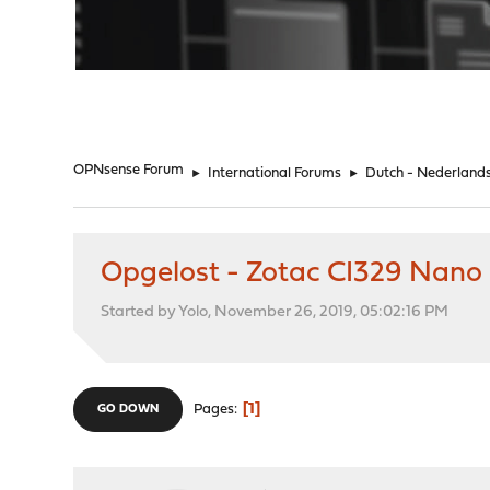
"
OPNsense Forum
►
International Forums
►
Dutch - Nederland
Opgelost - Zotac CI329 Nano - 
Started by Yolo, November 26, 2019, 05:02:16 PM
1
Pages
GO DOWN