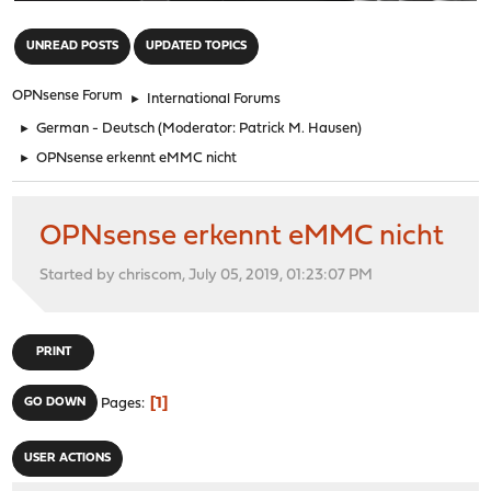
"
UNREAD POSTS
UPDATED TOPICS
OPNsense Forum
►
International Forums
►
German - Deutsch
(Moderator:
Patrick M. Hausen
)
►
OPNsense erkennt eMMC nicht
OPNsense erkennt eMMC nicht
Started by chriscom, July 05, 2019, 01:23:07 PM
PRINT
1
GO DOWN
Pages
USER ACTIONS