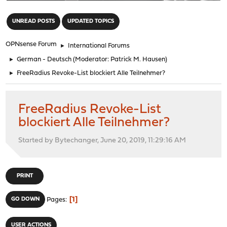
"
UNREAD POSTS
UPDATED TOPICS
OPNsense Forum
►
International Forums
►
German - Deutsch
(Moderator:
Patrick M. Hausen
)
►
FreeRadius Revoke-List blockiert Alle Teilnehmer?
FreeRadius Revoke-List
blockiert Alle Teilnehmer?
Started by Bytechanger, June 20, 2019, 11:29:16 AM
PRINT
1
GO DOWN
Pages
USER ACTIONS