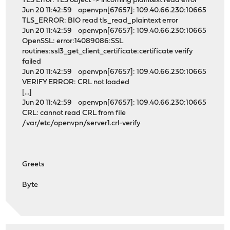
TLS Error: TLS object -> incoming plaintext read error
Jun 20 11:42:59 openvpn[67657]: 109.40.66.230:10665
TLS_ERROR: BIO read tls_read_plaintext error
Jun 20 11:42:59 openvpn[67657]: 109.40.66.230:10665
OpenSSL: error:14089086:SSL
routines:ssl3_get_client_certificate:certificate verify
failed
Jun 20 11:42:59 openvpn[67657]: 109.40.66.230:10665
VERIFY ERROR: CRL not loaded
[...]
Jun 20 11:42:59 openvpn[67657]: 109.40.66.230:10665
CRL: cannot read CRL from file
/var/etc/openvpn/server1.crl-verify
Greets
Byte