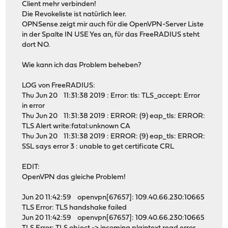
Client mehr verbinden!
Die Revokeliste ist natürlich leer.
OPNSense zeigt mir auch für die OpenVPN-Server Liste
in der Spalte IN USE Yes an, für das FreeRADIUS steht
dort NO.
Wie kann ich das Problem beheben?
LOG von FreeRADIUS:
Thu Jun 20 11:31:38 2019 : Error: tls: TLS_accept: Error
in error
Thu Jun 20 11:31:38 2019 : ERROR: (9) eap_tls: ERROR:
TLS Alert write:fatal:unknown CA
Thu Jun 20 11:31:38 2019 : ERROR: (9) eap_tls: ERROR:
SSL says error 3 : unable to get certificate CRL
EDIT:
OpenVPN das gleiche Problem!
Jun 20 11:42:59 openvpn[67657]: 109.40.66.230:10665
TLS Error: TLS handshake failed
Jun 20 11:42:59 openvpn[67657]: 109.40.66.230:10665