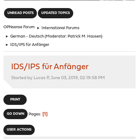
"
UNREAD POSTS
UPDATED TOPICS
OPNsense Forum
►
International Forums
►
German - Deutsch
(Moderator:
Patrick M. Hausen
)
►
IDS/IPS für Anfänger
IDS/IPS für Anfänger
Started by Lucas P, June 03, 2019, 02:19:58 PM
PRINT
1
GO DOWN
Pages
USER ACTIONS