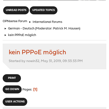
"
UNREAD POSTS
UPDATED TOPICS
OPNsense Forum
►
International Forums
►
German - Deutsch
(Moderator:
Patrick M. Hausen
)
►
kein PPPoE möglich
kein PPPoE möglich
Started by nowin32, May 31, 2019, 09:33:33 PM
PRINT
1
GO DOWN
Pages
USER ACTIONS