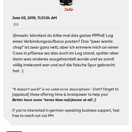
JeGr
June 03, 2019, 11:21:34 AM
#6
@nowin: könntest du bitte mal das ganze PPPoE Log
eines Verbindungsaufbaus posten? Das "peer wants
chap" ist zwar ganz nett, aber ich erinnere mich an einen
Case in pfSense wo das auch im Log stand, später aber
dann was anderes ausgehandelt wurde und es somit
völlig irrelevant war und auf die falsche Spur gebracht
hat. :)
"It doesn't work!" is no valid error description!
- Don't forget to
[applaud] those offering time & brainpower to help you!
Better have some *sense than no(n)sense at all! ;)
If you're interested in german-speaking business support, feel
free to reach out via PM.