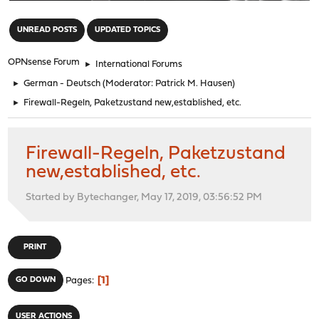
"
UNREAD POSTS
UPDATED TOPICS
OPNsense Forum
►
International Forums
►
German - Deutsch
(Moderator:
Patrick M. Hausen
)
►
Firewall-Regeln, Paketzustand new,established, etc.
Firewall-Regeln, Paketzustand
new,established, etc.
Started by Bytechanger, May 17, 2019, 03:56:52 PM
PRINT
1
GO DOWN
Pages
USER ACTIONS