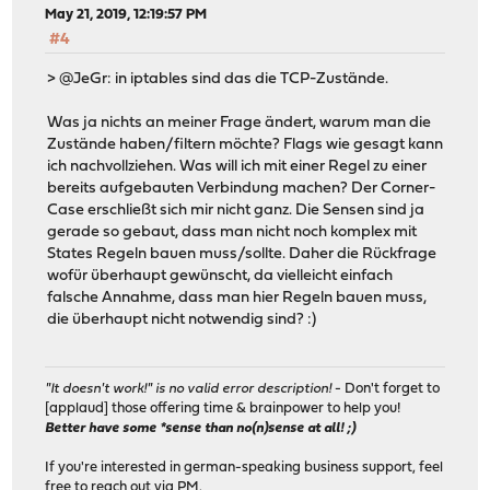
May 21, 2019, 12:19:57 PM
#4
> @JeGr: in iptables sind das die TCP-Zustände.
Was ja nichts an meiner Frage ändert, warum man die
Zustände haben/filtern möchte? Flags wie gesagt kann
ich nachvollziehen. Was will ich mit einer Regel zu einer
bereits aufgebauten Verbindung machen? Der Corner-
Case erschließt sich mir nicht ganz. Die Sensen sind ja
gerade so gebaut, dass man nicht noch komplex mit
States Regeln bauen muss/sollte. Daher die Rückfrage
wofür überhaupt gewünscht, da vielleicht einfach
falsche Annahme, dass man hier Regeln bauen muss,
die überhaupt nicht notwendig sind? :)
"It doesn't work!" is no valid error description!
- Don't forget to
[applaud] those offering time & brainpower to help you!
Better have some *sense than no(n)sense at all! ;)
If you're interested in german-speaking business support, feel
free to reach out via PM.