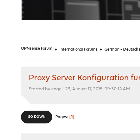
"
OPNsense Forum
►
International Forums
►
German - Deutsch
Proxy Server Konfiguration fun
Started by engeliii23, August 17, 2015, 09:30:14 AM
1
Pages
GO DOWN