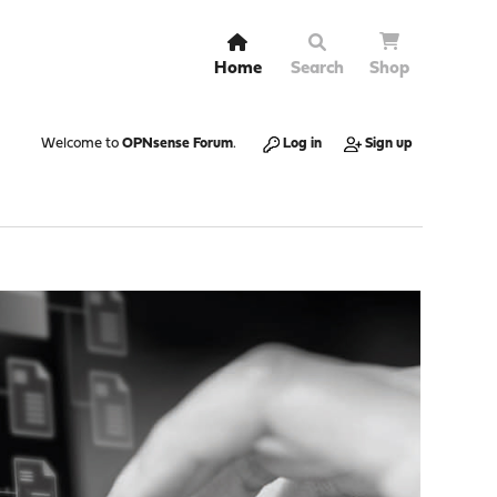
Home
Search
Shop
Welcome to
OPNsense Forum
.
Log in
Sign up