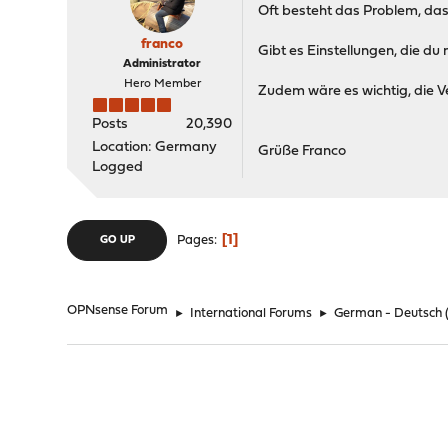
Oft besteht das Problem, dass
franco
Gibt es Einstellungen, die d
Administrator
Hero Member
Zudem wäre es wichtig, die 
Posts
20,390
Location: Germany
Grüße Franco
Logged
1
Pages
GO UP
OPNsense Forum
►
International Forums
►
German - Deutsch