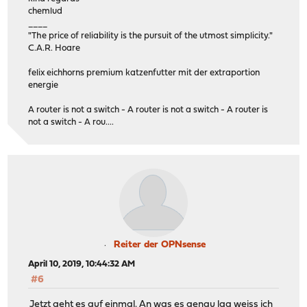
chemlud
____
"The price of reliability is the pursuit of the utmost simplicity."
C.A.R. Hoare
felix eichhorns premium katzenfutter mit der extraportion
energie
A router is not a switch - A router is not a switch - A router is
not a switch - A rou....
Reiter der OPNsense
April 10, 2019, 10:44:32 AM
#6
Jetzt geht es auf einmal. An was es genau lag weiss ich