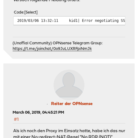
Versuch folgende Meldung öfters.
Code
Select
2019/03/06 13:32:11
kid1| Error negotiating SSL on 
(Unoffial Community) OPNsense Telegram Group:
https://t.me/joinchat/0o9JuLUXRFpiNmJk
Reiter der OPNsense
March 06, 2019, 04:45:21 PM
#1
Als ich noch den Proxy im Einsatz hatte, habe ich das nur
mit einer No-redirect-NAT-Regel "No RDR (NOT)"