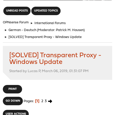
"
UNREAD POSTS
UPDATED TOPICS
OPNsense Forum
►
International Forums
►
German - Deutsch
(Moderator:
Patrick M. Hausen
)
►
[SOLVED] Transparent Proxy - Windows Update
[SOLVED] Transparent Proxy -
Windows Update
Started by Lucas P, March 06, 2019, 01:31:07 PM
PRINT
1
2
3
GO DOWN
Pages
USER ACTIONS