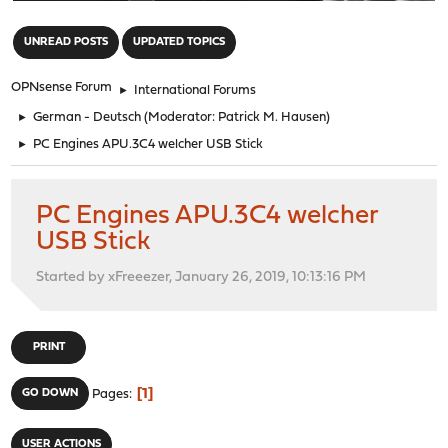
"
UNREAD POSTS
UPDATED TOPICS
OPNsense Forum
►
International Forums
►
German - Deutsch
(Moderator:
Patrick M. Hausen
)
►
PC Engines APU.3C4 welcher USB Stick
PC Engines APU.3C4 welcher
USB Stick
Started by xFreeezer, January 26, 2019, 10:13:16 PM
PRINT
1
GO DOWN
Pages
USER ACTIONS