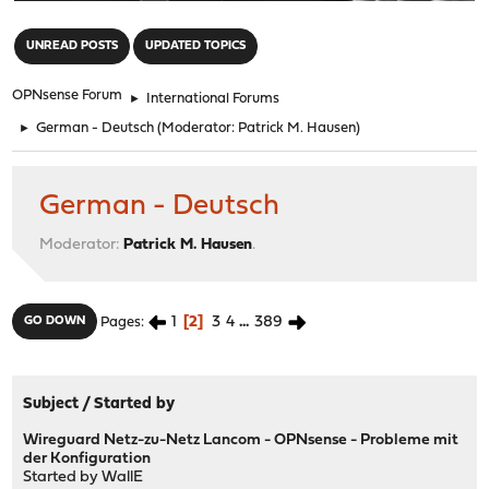
"
UNREAD POSTS
UPDATED TOPICS
OPNsense Forum
►
International Forums
►
German - Deutsch
(Moderator:
Patrick M. Hausen
)
German - Deutsch
Moderator:
Patrick M. Hausen
.
1
2
3
4
...
389
GO DOWN
Pages
Subject
/
Started by
Wireguard Netz-zu-Netz Lancom - OPNsense - Probleme mit
der Konfiguration
Started by
WallE