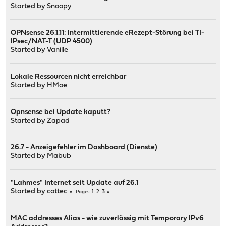
Started by
Snoopy
OPNsense 26.1.11: Intermittierende eRezept-Störung bei TI-
IPsec/NAT-T (UDP 4500)
Started by
Vanille
Lokale Ressourcen nicht erreichbar
Started by
HMoe
Opnsense bei Update kaputt?
Started by
Zapad
26.7 - Anzeigefehler im Dashboard (Dienste)
Started by
Mabub
"Lahmes" Internet seit Update auf 26.1
Started by
cottec
1
2
3
Pages
MAC addresses Alias - wie zuverlässig mit Temporary IPv6