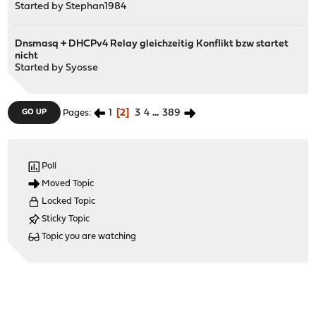
Started by
Stephan1984
Dnsmasq + DHCPv4 Relay gleichzeitig Konflikt bzw startet
nicht
Started by
Syosse
1
2
3
4
...
389
GO UP
Pages
Poll
Moved Topic
Locked Topic
Sticky Topic
Topic you are watching