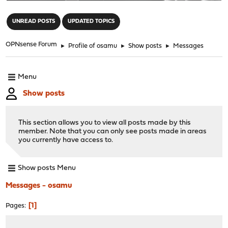
"
UNREAD POSTS
UPDATED TOPICS
OPNsense Forum
►
Profile of osamu
►
Show posts
►
Messages
Menu
Show posts
This section allows you to view all posts made by this
member. Note that you can only see posts made in areas
you currently have access to.
Show posts Menu
Messages - osamu
1
Pages