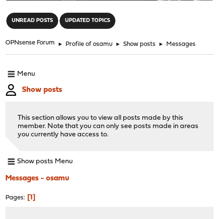
"
UNREAD POSTS
UPDATED TOPICS
OPNsense Forum
►
Profile of osamu
►
Show posts
►
Messages
Menu
Show posts
This section allows you to view all posts made by this
member. Note that you can only see posts made in areas
you currently have access to.
Show posts Menu
Messages - osamu
1
Pages