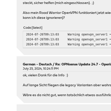
steckt, sicher helfen (mich eingeschlossen). ;)
Also mein Road Warrior OpenVPN funktioniert jetzt wied
kann ich diese ignorieren)?
Code
Select
2024-07-26T09:13:03
Warning
openvpn_server1
2024-07-26T09:13:03
Warning
openvpn_server1
2024-07-26T09:13:03
Warning
openvpn_server1
German - Deutsch
/
Re: OPNsense Update 24.7 - OpenVP
July 25, 2024, 10:24:11 PM
ok, vielen Dank für die Info :)
Auf lange Sicht fliegen die legacy Varianten aber wah
Wäre es da nicht gut, wenn tatsächlich etwas ausführli