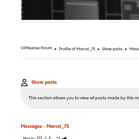
"
OPNsense Forum
►
Profile of Marcel_75
►
Show posts
►
Mess
Show posts
This section allows you to view all posts made by this
Messages - Marcel_75
1
2
3
...
12
Pages