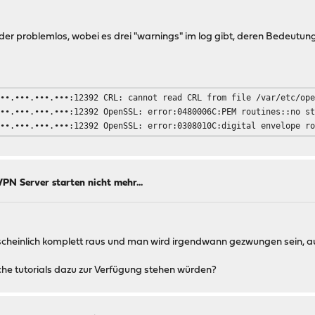
er problemlos, wobei es drei "warnings" im log gibt, deren Bedeutung 
•••.•••.•••.•••:12392 CRL: cannot read CRL from file /var/etc/op
•••.•••.•••.•••:12392 OpenSSL: error:0480006C:PEM routines::no s
•••.•••.•••.•••:12392 OpenSSL: error:0308010C:digital envelope r
N Server starten nicht mehr...
rscheinlich komplett raus und man wird irgendwann gezwungen sein, au
che tutorials dazu zur Verfügung stehen würden?