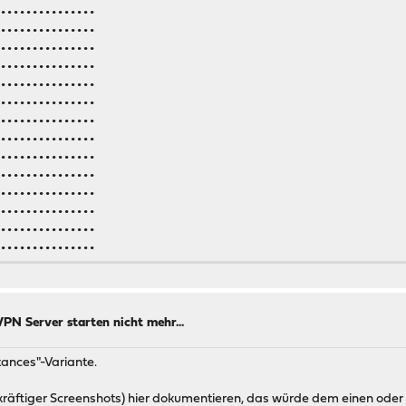
••••••••••••••••
••••••••••••••••
••••••••••••••••
••••••••••••••••
••••••••••••••••
••••••••••••••••
••••••••••••••••
••••••••••••••••
••••••••••••••••
••••••••••••••••
••••••••••••••••
••••••••••••••••
••••••••••••••••
••••••••••••••••
••••••••••••••••
••••••Xk1hU=
N Server starten nicht mehr...
tances"-Variante.
räftiger Screenshots) hier dokumentieren, das würde dem einen oder an