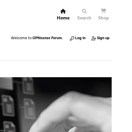
Home
Search
Shop
Welcome to
OPNsense Forum
.
Log in
Sign up