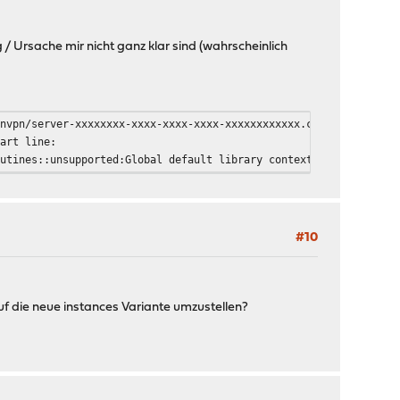
/ Ursache mir nicht ganz klar sind (wahrscheinlich
envpn/server-xxxxxxxx-xxxx-xxxx-xxxx-xxxxxxxxxxxx.crl-verify
tart line:
outines::unsupported:Global default library context, Algorithm (
#10
f die neue instances Variante umzustellen?