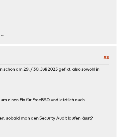
..
#3
schon am 29. / 30. Juli 2025 gefixt, also sowohl in
m einen Fix für FreeBSD und letztlich auch
en, sobald man den Security Audit laufen lässt?