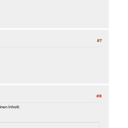
#7
#8
inen Inhalt: