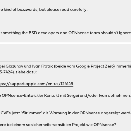
e kind of buzzwords, but please read carefully:
is is something the BSD developers and OPNsense team shouldn't ignore .
i Glazunov und Ivan Fratric (beide vom Google Project Zero) immerhin 
5-7424), siehe dazu:
tps://support.apple.com/en-us/124149
e OPNsense-Entwickler Kontakt mit Sergei und/oder Ivan aufnehmen, u
se CVEs jetzt "für immer" als Warnung in der OPNsense angezeigt werd
ndere bei einem so sicherheits-sensiblen Projekt wie OPNsense?