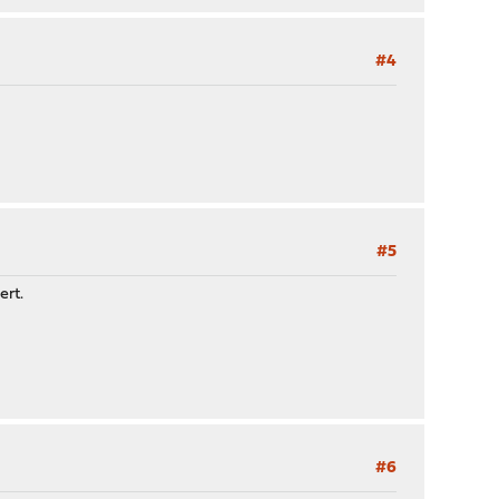
#4
#5
ert.
#6