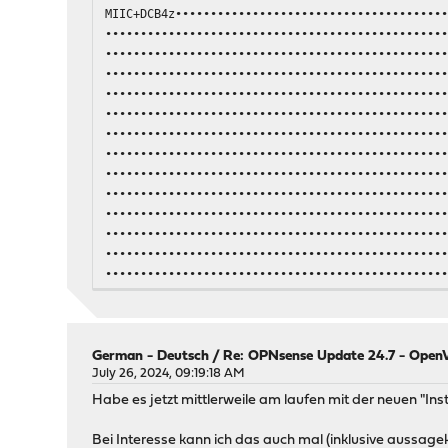
MIIC+DCB4z••••••••••••••••••••••••••••••••••••••
••••••••••••••••••••••••••••••••••••••••••••••••
••••••••••••••••••••••••••••••••••••••••••••••••
••••••••••••••••••••••••••••••••••••••••••••••••
••••••••••••••••••••••••••••••••••••••••••••••••
••••••••••••••••••••••••••••••••••••••••••••••••
••••••••••••••••••••••••••••••••••••••••••••••••
••••••••••••••••••••••••••••••••••••••••••••••••
••••••••••••••••••••••••••••••••••••••••••••••••
••••••••••••••••••••••••••••••••••••••••••••••••
••••••••••••••••••••••••••••••••••••••••••••••••
••••••••••••••••••••••••••••••••••••••••••••••••
••••••••••••••••••••••••••••••••••••••••••••••••
••••••••••••••••••••••••••••••••••••••••••••••••
••••••••••••••••••••••••••••••••••••••••••••••••
••••••••••••••••••••••••••••••••••••••••••••••••
-----END X509 CRL-----
German - Deutsch
/
Re: OPNsense Update 24.7 - OpenVP
July 26, 2024, 09:19:18 AM
Habe es jetzt mittlerweile am laufen mit der neuen "Ins
Bei Interesse kann ich das auch mal (inklusive aussagek