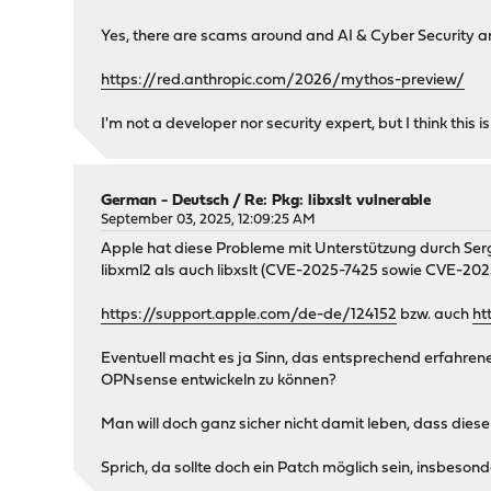
Yes, there are scams around and AI & Cyber Security ar
https://red.anthropic.com/2026/mythos-preview/
I'm not a developer nor security expert, but I think th
German - Deutsch
/
Re: Pkg: libxslt vulnerable
September 03, 2025, 12:09:25 AM
Apple hat diese Probleme mit Unterstützung durch Serge
libxml2 als auch libxslt (CVE-2025-7425 sowie CVE-202
https://support.apple.com/de-de/124152
bzw. auch
ht
Eventuell macht es ja Sinn, das entsprechend erfahren
OPNsense entwickeln zu können?
Man will doch ganz sicher nicht damit leben, dass die
Sprich, da sollte doch ein Patch möglich sein, insbeso