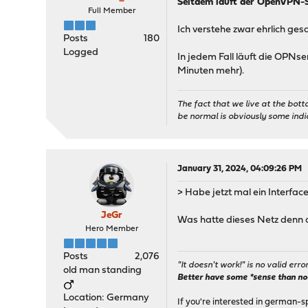
Seitdem läuft der OpenVPN-Se
2024-01-31T01:17:29
N
Full Member
2024-01-31T01:17:29
W
Ich verstehe zwar ehrlich gesa
2024-01-31T01:17:29
N
Posts
180
2024-01-31T01:17:29
N
Logged
In jedem Fall läuft die OPNse
2024-01-31T01:17:29
N
Minuten mehr).
2024-01-31T01:17:29
N
2024-01-31T01:17:29
N
The fact that we live at the bott
2024-01-31T01:17:29
E
be normal is obviously some ind
2024-01-31T01:12:12
N
2024-01-31T01:12:12
N
2024-01-31T01:12:12
N
2024-01-31T01:12:12
N
January 31, 2024, 04:09:26 PM
2024-01-31T01:12:12
N
2024-01-31T01:12:12
N
> Habe jetzt mal ein Interfa
2024-01-31T01:12:12
N
JeGr
2024-01-31T01:12:12
N
Was hatte dieses Netz denn 
2024-01-31T01:12:12
W
Hero Member
2024-01-31T01:12:12
N
Posts
2,076
2024-01-31T01:12:12
N
"It doesn't work!" is no valid erro
old man standing
2024-01-31T01:12:12
N
Better have some *sense than no(n
2024-01-31T01:12:12
N
Location: Germany
2024-01-31T01:12:12
N
If you're interested in german-s