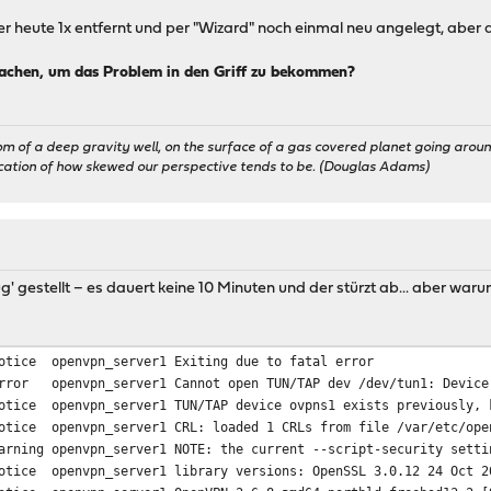
 heute 1x entfernt und per "Wizard" noch einmal neu angelegt, aber a
machen, um das Problem in den Griff zu bekommen?
om of a deep gravity well, on the surface of a gas covered planet going around
ication of how skewed our perspective tends to be. (Douglas Adams)
g' gestellt – es dauert keine 10 Minuten und der stürzt ab... aber war
otice
openvpn_server1
Exiting due to fatal error
rror
openvpn_server1
Cannot open TUN/TAP dev /dev/tun1: Device
otice
openvpn_server1
TUN/TAP device ovpns1 exists previously, 
otice
openvpn_server1
CRL: loaded 1 CRLs from file /var/etc/ope
arning
openvpn_server1
NOTE: the current --script-security setti
otice
openvpn_server1
library versions: OpenSSL 3.0.12 24 Oct 2