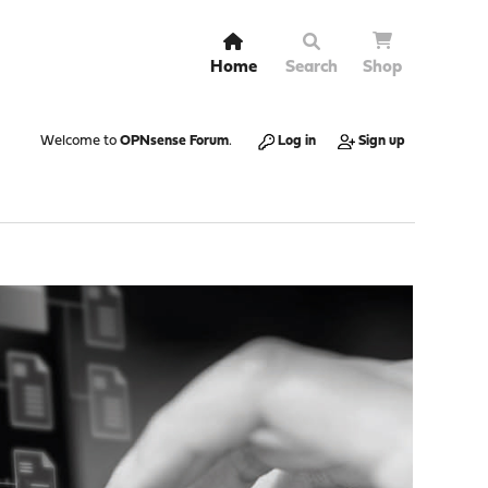
Home
Search
Shop
Welcome to
OPNsense Forum
.
Log in
Sign up