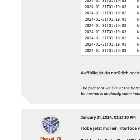
2024-01-31T01:19:03
N
2024-01-31T01:19:03
N
2024-01-31T01:19:03
N
2024-01-31T01:19:03
N
2024-01-31T01:19:03
N
2024-01-31T01:19:03
N
2024-01-31T01:19:03
N
2024-01-31T01:19:03
N
2024-01-31T01:19:03
N
2024-01-31T01:19:03
W
2024-01-31T01:19:03
N
2024-01-31T01:19:03
N
Auffällig ist da natürlich noc
2024-01-31T01:19:03
N
2024-01-31T01:19:03
N
2024-01-31T01:19:03
N
The fact that we live at the bott
be normal is obviously some ind
2024-01-31T01:19:03
E
2024-01-31T01:17:30
N
2024-01-31T01:17:30
N
2024-01-31T01:17:30
N
January 31, 2024, 03:27:10 PM
2024-01-31T01:17:29
N
2024-01-31T01:17:29
N
Habe jetzt mal ein Interface
2024-01-31T01:17:29
N
2024-01-31T01:17:29
N
Marcel_75