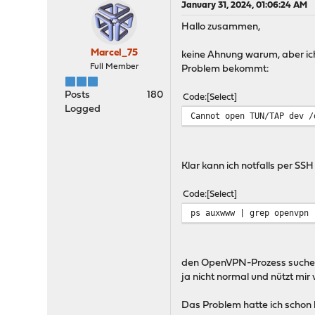
January 31, 2024, 01:06:24 AM
Hallo zusammen,
Marcel_75
keine Ahnung warum, aber ic
Full Member
Problem bekommt:
Posts
180
Code
Select
Logged
Cannot open TUN/TAP dev /
Klar kann ich notfalls per SS
Code
Select
ps auxwww | grep openvpn
den OpenVPN-Prozess suchen u
ja nicht normal und nützt mir 
Das Problem hatte ich schon be