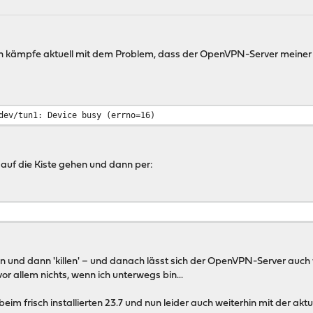
h kämpfe aktuell mit dem Problem, dass der OpenVPN-Server meiner
dev/tun1: Device busy (errno=16)
H auf die Kiste gehen und dann per:
nd dann 'killen' – und danach lässt sich der OpenVPN-Server auch w
vor allem nichts, wenn ich unterwegs bin...
im frisch installierten 23.7 und nun leider auch weiterhin mit der aktue