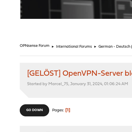
"
OPNsense Forum
►
International Forums
►
German - Deutsch
[GELÖST] OpenVPN-Server ble
Started by Marcel_75, January 31, 2024, 01:06:24 AM
1
Pages
GO DOWN