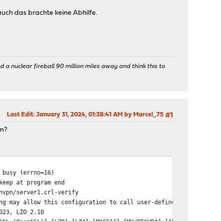
uch das brachte keine Abhilfe.
 a nuclear fireball 90 million miles away and think this to
Last Edit
: January 31, 2024, 01:38:41 AM by Marcel_75
#1
um?
 busy (errno=16)
keep at program end
nvpn/server1.crl-verify
ng may allow this configuration to call user-defined scripts
023, LZO 2.10