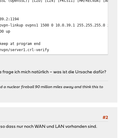
SSL (OpenSSL)] [LZO] [LZ4] [PKCS11] [MH/RECVDA] [AEAD]
89.2:1194
ovpn-linkup ovpns1 1500 0 10.0.39.1 255.255.255.0 init
00 up
keep at program end
nvpn/server1.crl-verify
ng may allow this configuration to call user-defined scripts
023, LZO 2.10
SSL (OpenSSL)] [LZO] [LZ4] [PKCS11] [MH/RECVDA] [AEAD]
da frage ich mich natürlich – was ist die Ursache dafür?
ovpn-linkdown ovpns1 1500 0 10.0.39.1 255.255.255.0 init
 a nuclear fireball 90 million miles away and think this to
-1,code=4)
89.2:1194
ovpn-linkup ovpns1 1500 0 10.0.39.1 255.255.255.0 init
#2
00 up
nt, so dass nur noch WAN und LAN vorhanden sind.
keep at program end