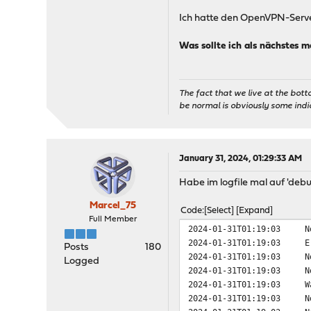
Ich hatte den OpenVPN-Server
Was sollte ich als nächstes 
The fact that we live at the bott
be normal is obviously some ind
January 31, 2024, 01:29:33 AM
Habe im logfile mal auf 'debu
Marcel_75
Code
Select
Expand
Full Member
2024-01-31T01:19:03
N
2024-01-31T01:19:03
E
Posts
180
2024-01-31T01:19:03
N
Logged
2024-01-31T01:19:03
N
2024-01-31T01:19:03
W
2024-01-31T01:19:03
N