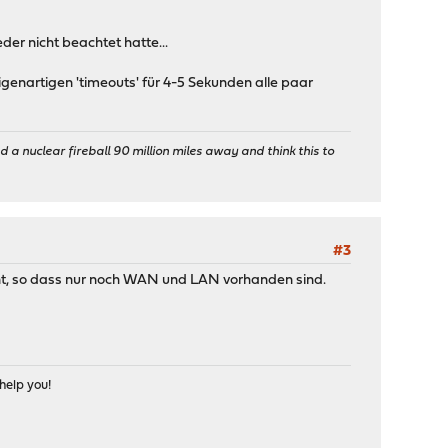
nvpn/server1.crl-verify
ng may allow this configuration to call user-defined scripts
der nicht beachtet hatte...
023, LZO 2.10
SSL (OpenSSL)] [LZO] [LZ4] [PKCS11] [MH/RECVDA] [AEAD]
igenartigen 'timeouts' für 4-5 Sekunden alle paar
ovpn-linkdown ovpns1 1500 0 10.0.39.1 255.255.255.0 init
 a nuclear fireball 90 million miles away and think this to
-1,code=4)
89.2:1194
ovpn-linkup ovpns1 1500 0 10.0.39.1 255.255.255.0 init
#3
00 up
ernt, so dass nur noch WAN und LAN vorhanden sind.
keep at program end
nvpn/server1.crl-verify
ng may allow this configuration to call user-defined scripts
023, LZO 2.10
SSL (OpenSSL)] [LZO] [LZ4] [PKCS11] [MH/RECVDA] [AEAD]
help you!
ovpn-linkdown ovpns1 1500 0 10.0.39.1 255.255.255.0 init