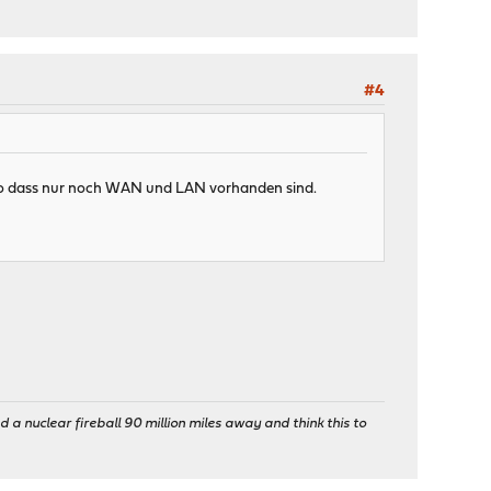
-1,code=4)
89.2:1194
#4
ovpn-linkup ovpns1 1500 0 10.0.39.1 255.255.255.0 init
00 up
keep at program end
nvpn/server1.crl-verify
t, so dass nur noch WAN und LAN vorhanden sind.
ng may allow this configuration to call user-defined scripts
023, LZO 2.10
SSL (OpenSSL)] [LZO] [LZ4] [PKCS11] [MH/RECVDA] [AEAD]
ovpn-linkdown ovpns1 1500 0 10.0.39.1 255.255.255.0 init
-1,code=4)
89.2:1194
ovpn-linkup ovpns1 1500 0 10.0.39.1 255.255.255.0 init
 a nuclear fireball 90 million miles away and think this to
00 up
keep at program end