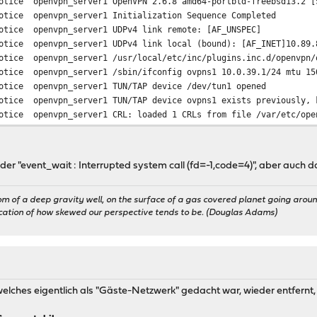
otice
openvpn_server1
OpenVPN 2.6.8 amd64-portbld-freebsd13.2 [
otice
openvpn_server1
Initialization Sequence Completed
otice
openvpn_server1
UDPv4 link remote: [AF_UNSPEC]
otice
openvpn_server1
UDPv4 link local (bound): [AF_INET]10.89.
otice
openvpn_server1
/usr/local/etc/inc/plugins.inc.d/openvpn/
otice
openvpn_server1
/sbin/ifconfig ovpns1 10.0.39.1/24 mtu 15
otice
openvpn_server1
TUN/TAP device /dev/tun1 opened
otice
openvpn_server1
TUN/TAP device ovpns1 exists previously, 
otice
openvpn_server1
CRL: loaded 1 CRLs from file /var/etc/ope
arning
openvpn_server1
NOTE: the current --script-security setti
otice
openvpn_server1
library versions: OpenSSL 3.0.12 24 Oct 2
otice
openvpn_server1
OpenVPN 2.6.8 amd64-portbld-freebsd13.2 [
h der "event_wait : Interrupted system call (fd=-1,code=4)", aber auch 
otice
openvpn_server1
SIGTERM[hard,] received, process exiting
otice
openvpn_server1
/usr/local/etc/inc/plugins.inc.d/openvpn/
otice
openvpn_server1
/sbin/ifconfig ovpns1 10.0.39.1 -alias
om of a deep gravity well, on the surface of a gas covered planet going around
ication of how skewed our perspective tends to be. (Douglas Adams)
rror
openvpn_server1
event_wait : Interrupted system call (fd=
otice
openvpn_server1
Initialization Sequence Completed
otice
openvpn_server1
UDPv4 link remote: [AF_UNSPEC]
otice
openvpn_server1
UDPv4 link local (bound): [AF_INET]10.89.
otice
openvpn_server1
/usr/local/etc/inc/plugins.inc.d/openvpn/
otice
openvpn_server1
/sbin/ifconfig ovpns1 10.0.39.1/24 mtu 15
 welches eigentlich als "Gäste-Netzwerk" gedacht war, wieder entfer
otice
openvpn_server1
TUN/TAP device /dev/tun1 opened
otice
openvpn_server1
TUN/TAP device ovpns1 exists previously, 