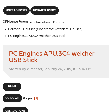
"
UNREAD POSTS
UPDATED TOPICS
OPNsense Forum
►
International Forums
►
German - Deutsch
(Moderator:
Patrick M. Hausen
)
►
PC Engines APU.3C4 welcher USB Stick
PC Engines APU.3C4 welcher
USB Stick
Started by xFreeezer, January 26, 2019, 10:13:16 PM
PRINT
1
GO DOWN
Pages
USER ACTIONS