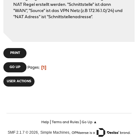
NAT Regel erstellt werden. "Schnittstelle" ist dann
"WAN", "Source" ist das VPN Netz (z.B 172.16.1.0/24) und
"NAT Adress" ist "Schnittstellenadresse".
PRINT
1
GO UP
Pages
USER ACTIONS
|
|
Help
Terms and Rules
Go Up ▲
,
,
SMF 2.1.7 © 2026
Simple Machines