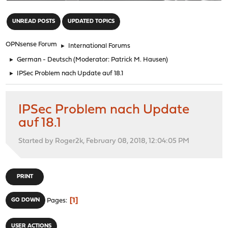
"
UNREAD POSTS
UPDATED TOPICS
OPNsense Forum
►
International Forums
►
German - Deutsch
(Moderator:
Patrick M. Hausen
)
►
IPSec Problem nach Update auf 18.1
IPSec Problem nach Update
auf 18.1
Started by Roger2k, February 08, 2018, 12:04:05 PM
PRINT
1
GO DOWN
Pages
USER ACTIONS