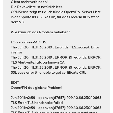
Client mehr verbinden!
Die Revokeliste ist natürlich leer.
OPNSense zeigt mir auch für die OpenVPN-Server Liste
in der Spalte IN USE Yes an, für das FreeRADIUS steht
dort NO.
Wie kann ich das Problem beheben?
LOG von FreeRADIUS:
Thu Jun 20 11:31:38 2019 : Error: tls: TLS_accept: Error
in error
Thu Jun 20 11:31:38 2019 : ERROR: (9) eap_tls: ERROR:
TLS Alert write:fatal:unknown CA
Thu Jun 20 11:31:38 2019 : ERROR: (9) eap_tls: ERROR:
SSL says error 3 : unable to get certificate CRL
EDIT:
OpenVPN das gleiche Problem!
Jun 20 11:42:59 openvpn[67657]: 109.40.66.230:10665
TLS Error: TLS handshake failed
Jun 20 11:42:59 openvpn[67657]: 109.40.66.230:10665