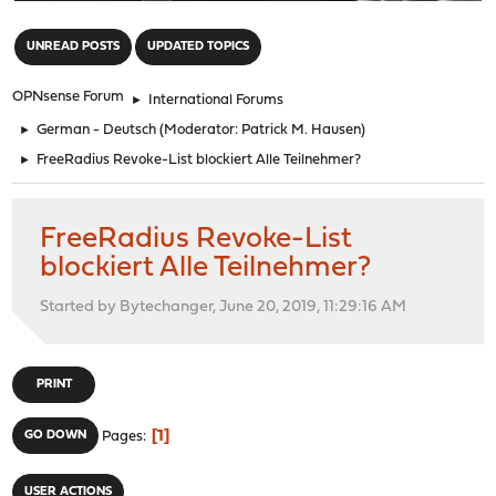
"
UNREAD POSTS
UPDATED TOPICS
OPNsense Forum
►
International Forums
►
German - Deutsch
(Moderator:
Patrick M. Hausen
)
►
FreeRadius Revoke-List blockiert Alle Teilnehmer?
FreeRadius Revoke-List
blockiert Alle Teilnehmer?
Started by Bytechanger, June 20, 2019, 11:29:16 AM
PRINT
1
GO DOWN
Pages
USER ACTIONS