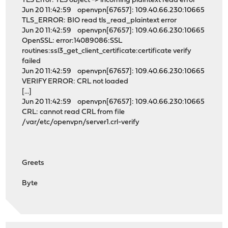
TLS Error: TLS object -> incoming plaintext read error
Jun 20 11:42:59 openvpn[67657]: 109.40.66.230:10665
TLS_ERROR: BIO read tls_read_plaintext error
Jun 20 11:42:59 openvpn[67657]: 109.40.66.230:10665
OpenSSL: error:14089086:SSL
routines:ssl3_get_client_certificate:certificate verify
failed
Jun 20 11:42:59 openvpn[67657]: 109.40.66.230:10665
VERIFY ERROR: CRL not loaded
[...]
Jun 20 11:42:59 openvpn[67657]: 109.40.66.230:10665
CRL: cannot read CRL from file
/var/etc/openvpn/server1.crl-verify
Greets
Byte