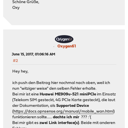
Schöne Grüße,
Oxy
Oxygen61
June 15, 2017, 01:06:16 AM
#2
Hey hey,
ich push den Beitrag hier nochmal nach oben, weil ich
nun "witziger weise" den selben Fehler erhalte.
Bei mir ist eine
Huawei ME909u-521 miniPCIe
im Einsatz
(Telekom SIM gesteckt, 4G PCIe Karte gesteckt), die laut
der Dokumentation, als
Supported Device
(
https://docs.opnsense.org/manual/mobile_wan.html
)
funktionieren sollte......
dachte ich mir
??? :'(
Bei mir gibt es
zwei Link interface(s)
. Beide mit anderen