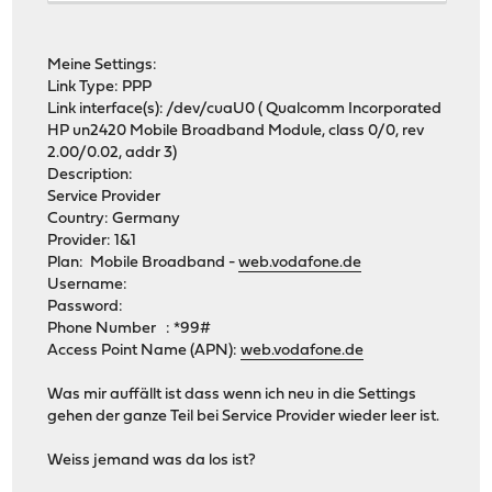
Meine Settings:
Link Type: PPP
Link interface(s): /dev/cuaU0 ( Qualcomm Incorporated
HP un2420 Mobile Broadband Module, class 0/0, rev
2.00/0.02, addr 3)
Description:
Service Provider
Country: Germany
Provider: 1&1
Plan: Mobile Broadband -
web.vodafone.de
Username:
Password:
Phone Number : *99#
Access Point Name (APN):
web.vodafone.de
Was mir auffällt ist dass wenn ich neu in die Settings
gehen der ganze Teil bei Service Provider wieder leer ist.
Weiss jemand was da los ist?