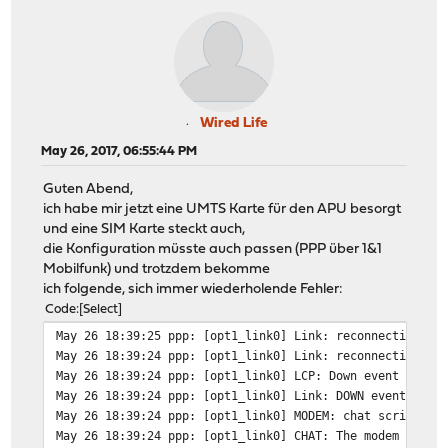
Wired Life
May 26, 2017, 06:55:44 PM
Guten Abend,
ich habe mir jetzt eine UMTS Karte für den APU besorgt
und eine SIM Karte steckt auch,
die Konfiguration müsste auch passen (PPP über 1&1
Mobilfunk) und trotzdem bekomme
ich folgende, sich immer wiederholende Fehler:
Code
Select
May 26 18:39:25
ppp: [opt1_link0] Link: reconnection at
May 26 18:39:24
ppp: [opt1_link0] Link: reconnection at
May 26 18:39:24
ppp: [opt1_link0] LCP: Down event
May 26 18:39:24
ppp: [opt1_link0] Link: DOWN event
May 26 18:39:24
ppp: [opt1_link0] MODEM: chat script fa
May 26 18:39:24
ppp: [opt1_link0] CHAT: The modem is no