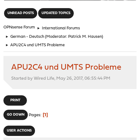
"
UNREAD POSTS
UPDATED TOPICS
OPNsense Forum
►
International Forums
►
German - Deutsch
(Moderator:
Patrick M. Hausen
)
►
APU2C4 und UMTS Probleme
APU2C4 und UMTS Probleme
Started by Wired Life, May 26, 2017, 06:55:44 PM
PRINT
1
GO DOWN
Pages
USER ACTIONS