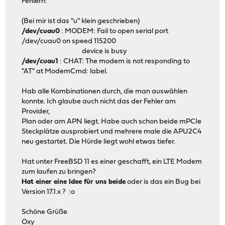
Fehlern:
(Bei mir ist das "u" klein geschrieben)
/dev/cuau0
: MODEM: Fail to open serial port
/dev/cuau0 on speed 115200
device is busy
/dev/cuau1
: CHAT: The modem is not responding to
"AT" at ModemCmd: label.
Hab alle Kombinationen durch, die man auswählen
konnte. Ich glaube auch nicht das der Fehler am
Provider,
Plan oder am APN liegt. Habe auch schon beide mPCIe
Steckplätze ausprobiert und mehrere male die APU2C4
neu gestartet. Die Hürde liegt wohl etwas tiefer.
Hat unter FreeBSD 11 es einer geschafft, ein LTE Modem
zum laufen zu bringen?
Hat einer eine Idee für uns beide
oder is das ein Bug bei
Version 17.1.x ? :o
Schöne Grüße
Oxy