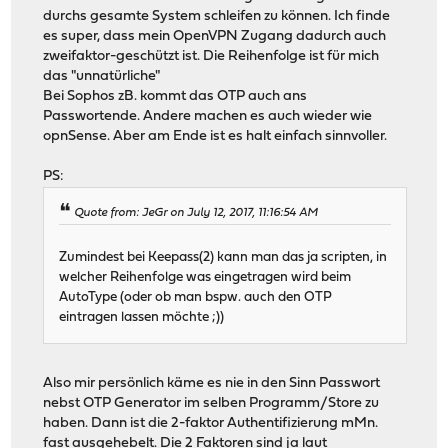
durchs gesamte System schleifen zu können. Ich finde
es super, dass mein OpenVPN Zugang dadurch auch
zweifaktor-geschützt ist. Die Reihenfolge ist für mich
das "unnatürliche"
Bei Sophos zB. kommt das OTP auch ans
Passwortende. Andere machen es auch wieder wie
opnSense. Aber am Ende ist es halt einfach sinnvoller.
PS:
Quote from: JeGr on July 12, 2017, 11:16:54 AM
Zumindest bei Keepass(2) kann man das ja scripten, in
welcher Reihenfolge was eingetragen wird beim
AutoType (oder ob man bspw. auch den OTP
eintragen lassen möchte ;))
Also mir persönlich käme es nie in den Sinn Passwort
nebst OTP Generator im selben Programm/Store zu
haben. Dann ist die 2-faktor Authentifizierung mMn.
fast ausgehebelt. Die 2 Faktoren sind ja laut