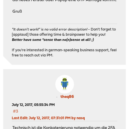
als neues Fenster oder Popup eine OTP Abfrage kommt.
Gruß
"It doesn't work!" is no valid error description!
- Don't forget to
[applaud] those offering time & brainpower to help you!
Better have some *sense than no(n)sense at all! ;)
If you're interested in german-speaking business support, feel
free to reach out via PM.
theq86
July 12, 2017, 05:55:34 PM
#3
Last Edit
: July 12, 2017, 07:31:01 PM by nasq
Technisch ist die Konkatenierung notwendig um die 2FA