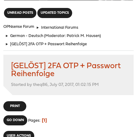
"
UNREAD POSTS
UPDATED TOPICS
OPNsense Forum
►
International Forums
►
German - Deutsch
(Moderator:
Patrick M. Hausen
)
►
[GELÖST] 2FA OTP + Passwort Reihenfolge
[GELÖST] 2FA OTP + Passwort
Reihenfolge
Started by theq86, July 07, 2017, 01:02:15 PM
PRINT
1
GO DOWN
Pages
USER ACTIONS