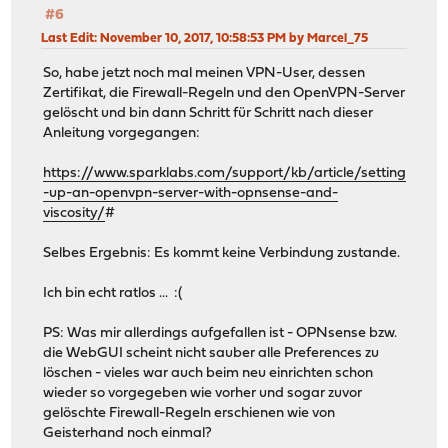
#6
Last Edit
: November 10, 2017, 10:58:53 PM by Marcel_75
So, habe jetzt noch mal meinen VPN-User, dessen
Zertifikat, die Firewall-Regeln und den OpenVPN-Server
gelöscht und bin dann Schritt für Schritt nach dieser
Anleitung vorgegangen:
https://www.sparklabs.com/support/kb/article/setting
-up-an-openvpn-server-with-opnsense-and-
viscosity/
#
Selbes Ergebnis: Es kommt keine Verbindung zustande.
Ich bin echt ratlos ... :(
PS: Was mir allerdings aufgefallen ist - OPNsense bzw.
die WebGUI scheint nicht sauber alle Preferences zu
löschen - vieles war auch beim neu einrichten schon
wieder so vorgegeben wie vorher und sogar zuvor
gelöschte Firewall-Regeln erschienen wie von
Geisterhand noch einmal?