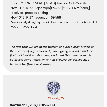
[LZ4] [MH/RECVDA] [AEAD] built on Oct 25 2017
Nov 10 15:17:38 openvpn[69468]: SIGTERM[hard,]
received, process exiting
Nov 10 15:17:37 openvpn[69468]:
/usr/local/sbin/ovpn-linkdown ovpns1 1500 1624 10.0.8.1
255.255.255.0 init
The fact that we live at the bottom of a deep gravity well, on
the surface of a gas covered planet going around a nuclear
fireball 90 million miles away and think this to be normal is
obviously some indication of how skewed our perspective
tends to be. (Douglas Adams)
Marcel_75
November 10, 2017, 08:05:57 PM