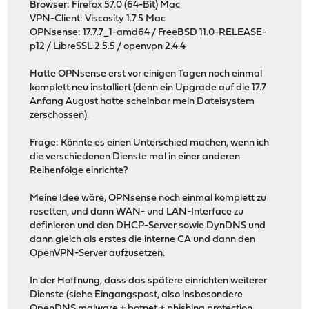
Browser: Firefox 57.0 (64-Bit) Mac
VPN-Client: Viscosity 1.7.5 Mac
OPNsense: 17.7.7_1-amd64 / FreeBSD 11.0-RELEASE-
p12 / LibreSSL 2.5.5 / openvpn 2.4.4
Hatte OPNsense erst vor einigen Tagen noch einmal
komplett neu installiert (denn ein Upgrade auf die 17.7
Anfang August hatte scheinbar mein Dateisystem
zerschossen).
Frage: Könnte es einen Unterschied machen, wenn ich
die verschiedenen Dienste mal in einer anderen
Reihenfolge einrichte?
Meine Idee wäre, OPNsense noch einmal komplett zu
resetten, und dann WAN- und LAN-Interface zu
definieren und den DHCP-Server sowie DynDNS und
dann gleich als erstes die interne CA und dann den
OpenVPN-Server aufzusetzen.
In der Hoffnung, dass das spätere einrichten weiterer
Dienste (siehe Eingangspost, also insbesondere
OpenDNS malware + botnet + phishing protection,