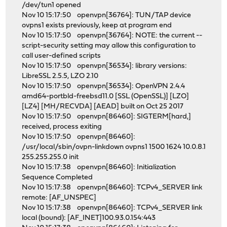
/dev/tun1 opened
Nov 10 15:17:50 openvpn[36764]: TUN/TAP device
ovpns1 exists previously, keep at program end
Nov 10 15:17:50 openvpn[36764]: NOTE: the current --
script-security setting may allow this configuration to
call user-defined scripts
Nov 10 15:17:50 openvpn[36534]: library versions:
LibreSSL 2.5.5, LZO 2.10
Nov 10 15:17:50 openvpn[36534]: OpenVPN 2.4.4
amd64-portbld-freebsd11.0 [SSL (OpenSSL)] [LZO]
[LZ4] [MH/RECVDA] [AEAD] built on Oct 25 2017
Nov 10 15:17:50 openvpn[86460]: SIGTERM[hard,]
received, process exiting
Nov 10 15:17:50 openvpn[86460]:
/usr/local/sbin/ovpn-linkdown ovpns1 1500 1624 10.0.8.1
255.255.255.0 init
Nov 10 15:17:38 openvpn[86460]: Initialization
Sequence Completed
Nov 10 15:17:38 openvpn[86460]: TCPv4_SERVER link
remote: [AF_UNSPEC]
Nov 10 15:17:38 openvpn[86460]: TCPv4_SERVER link
local (bound): [AF_INET]100.93.0.154:443