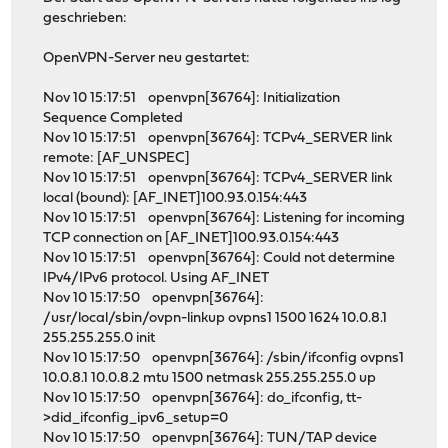
geschrieben:
OpenVPN-Server neu gestartet:
Nov 10 15:17:51 openvpn[36764]: Initialization
Sequence Completed
Nov 10 15:17:51 openvpn[36764]: TCPv4_SERVER link
remote: [AF_UNSPEC]
Nov 10 15:17:51 openvpn[36764]: TCPv4_SERVER link
local (bound): [AF_INET]100.93.0.154:443
Nov 10 15:17:51 openvpn[36764]: Listening for incoming
TCP connection on [AF_INET]100.93.0.154:443
Nov 10 15:17:51 openvpn[36764]: Could not determine
IPv4/IPv6 protocol. Using AF_INET
Nov 10 15:17:50 openvpn[36764]:
/usr/local/sbin/ovpn-linkup ovpns1 1500 1624 10.0.8.1
255.255.255.0 init
Nov 10 15:17:50 openvpn[36764]: /sbin/ifconfig ovpns1
10.0.8.1 10.0.8.2 mtu 1500 netmask 255.255.255.0 up
Nov 10 15:17:50 openvpn[36764]: do_ifconfig, tt-
>did_ifconfig_ipv6_setup=0
Nov 10 15:17:50 openvpn[36764]: TUN/TAP device