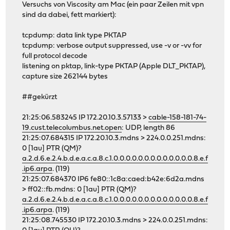
Versuchs von Viscosity am Mac (ein paar Zeilen mit vpn
sind da dabei, fett markiert):
tcpdump: data link type PKTAP
tcpdump: verbose output suppressed, use -v or -vv for
full protocol decode
listening on pktap, link-type PKTAP (Apple DLT_PKTAP),
capture size 262144 bytes
##gekürzt
21:25:06.583245 IP 172.20.10.3.57133 >
cable-158-181-74-
19.cust.telecolumbus.net.open
: UDP, length 86
21:25:07.684315 IP 172.20.10.3.mdns > 224.0.0.251.mdns:
0 [1au] PTR (QM)?
a.2.d.6.e.2.4.b.d.e.a.c.a.8.c.1.0.0.0.0.0.0.0.0.0.0.0.0.0.8.e.f
.ip6.arpa
. (119)
21:25:07.684370 IP6 fe80::1c8a:caed:b42e:6d2a.mdns
> ff02::fb.mdns: 0 [1au] PTR (QM)?
a.2.d.6.e.2.4.b.d.e.a.c.a.8.c.1.0.0.0.0.0.0.0.0.0.0.0.0.0.8.e.f
.ip6.arpa
. (119)
21:25:08.745530 IP 172.20.10.3.mdns > 224.0.0.251.mdns: