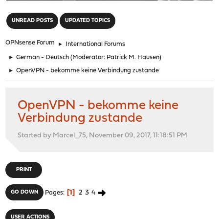
"
UNREAD POSTS
UPDATED TOPICS
OPNsense Forum
►
International Forums
►
German - Deutsch
(Moderator:
Patrick M. Hausen
)
►
OpenVPN - bekomme keine Verbindung zustande
OpenVPN - bekomme keine
Verbindung zustande
Started by Marcel_75, November 09, 2017, 11:18:51 PM
PRINT
1
2
3
4
GO DOWN
Pages
USER ACTIONS